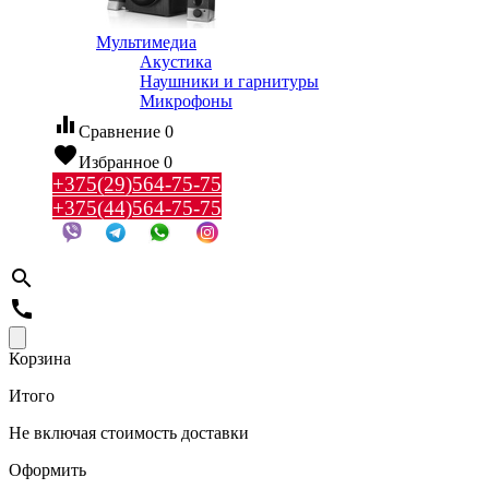
Мультимедиа
Акустика
Наушники и гарнитуры
Микрофоны
equalizer
Сравнение
0
favorite
Избранное
0
+375(29)564-75-75
+375(44)564-75-75
search
call
Корзина
Итого
Не включая стоимость доставки
Оформить