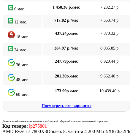
1 458.36 р./мес
7 232.27 р.
6 мес.
717.82 р./мес
7 553.74 р.
12 мес.
437.24р./мес
7 870.32 р.
18 мес.
384.97 р./мес
8 035.85 р.
24 мес.
247.79р./мес
8 920.44 р.
36 мес.
201.30р./мес
9 662.40 р.
48 мес.
173.99р./мес
10 439.40 р.
60 мес.
Посмотреть все варианты
Данное предложение не является публичной офертой и носит рекламный характер.
Код товара:
lp275801
AMD Ryzen 7 7800X3D(ядер: 8, частота 4 200 МГц)/X870/32ГБ