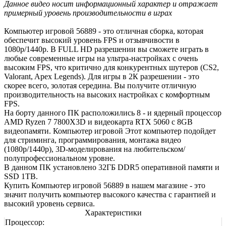
Данное видео носит информационный характер и отражает
примерный уровень производительности в играх
Компьютер игровой 56889 - это отличная сборка, которая
обеспечит высокий уровень FPS и отзывчивости в
1080р/1440р. В FULL HD разрешении вы сможете играть в
любые современные игры на ультра-настройках с очень
высоким FPS, что критично для конкурентных шутеров (CS2,
Valorant, Apex Legends). Для игры в 2К разрешении - это
скорее всего, золотая середина. Вы получите отличную
производительность на высоких настройках с комфортным
FPS.
На борту данного ПК расположились 8 - и ядерный процессор
AMD Ryzen 7 7800X3D и видеокарта RTX 5060 с 8GB
видеопамяти. Компьютер игровой Этот компьютер подойдет
для стриминга, программирования, монтажа видео
(1080р/1440р), 3D-моделирования на любительском/
полупрофессиональном уровне.
В данном ПК установлено 32ГБ DDR5 оперативной памяти и
SSD 1TB.
Купить Компьютер игровой 56889 в нашем магазине - это
значит получить компьютер высокого качества с гарантией и
высокий уровень сервиса.
Характеристики
Процессор: