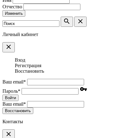
Имя
Отчество
Изменить
search
clear
Личный кабинет
clear
Вход
Регистрация
Восстановить
Ваш email
*
vpn_key
Пароль
*
Войти
Ваш email
*
Воcстановить
Контакты
clear