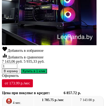
favorite
Добавить в избранное
equalizer
Добавить в сравнение
7 143,06
руб.
5 935,33
руб.
В корзину
Купить в 1 клик
Оформить
от 173.99 р./мес
Цена при покупке в кредит:
6 857.72 р.
1 785.75 р./мес
7 143.00 р.
4 мес.