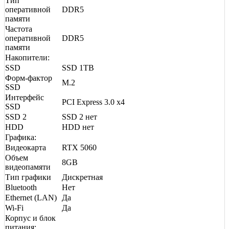
Тип
оперативной
DDR5
памяти
Частота
оперативной
DDR5
памяти
Накопители:
SSD
SSD 1TB
Форм-фактор
M.2
SSD
Интерфейс
PCI Express 3.0 x4
SSD
SSD 2
SSD 2 нет
HDD
HDD нет
Графика:
Видеокарта
RTX 5060
Объем
8GB
видеопамяти
Тип графики
Дискретная
Bluetooth
Нет
Ethernet (LAN)
Да
Wi-Fi
Да
Корпус и блок
питания: