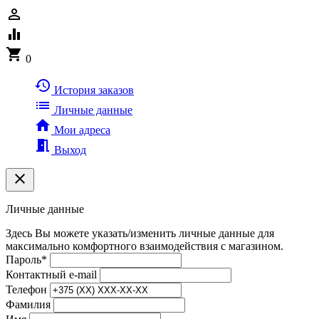
person_outline
equalizer
shopping_cart
0
history
История заказов
list
Личные данные
home
Мои адреса
meeting_room
Выход
clear
Личные данные
Здесь Вы можете указать/изменить личные данные для
максимально комфортного взаимодействия с магазином.
Пароль
*
Контактный e-mail
Телефон
Фамилия