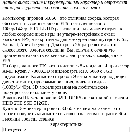
Данное видео носит информационный характер и отражает
примерный уровень производительности в играх
Компьютер игровой 56866 - это отличная сборка, которая
обеспечит высокий уровень FPS и отзывчивости в
1080р/1440р. В FULL HD разрешении вы сможете играть в
любые современные игры на ультра-настройках с очень
высоким FPS, что критично для конкурентных шутеров (CS2,
Valorant, Apex Legends). Для игры в 2К разрешении - это
скорее всего, золотая середина. Вы получите отличную
производительность на высоких настройках с комфортным
FPS.
На борту данного ПК расположились 8 - и ядерный процессор
AMD Ryzen 7 7800X3D и видеокарта RTX 5060 с 8GB
видеопамяти. Компьютер игровой Этот компьютер подойдет
для стриминга, программирования, монтажа видео
(1080р/1440р), 3D-моделирования на любительском/
полупрофессиональном уровне.
В данном ПК установлено 32ГБ DDR5 оперативной памяти и
HDD 2TB SSD 512GB.
Купить Компьютер игровой 56866 в нашем магазине - это
значит получить компьютер высокого качества с гарантией и
высокий уровень сервиса.
Характеристики
Процессор: