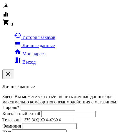
person_outline
equalizer
shopping_cart
0
history
История заказов
list
Личные данные
home
Мои адреса
meeting_room
Выход
clear
Личные данные
Здесь Вы можете указать/изменить личные данные для
максимально комфортного взаимодействия с магазином.
Пароль
*
Контактный e-mail
Телефон
Фамилия