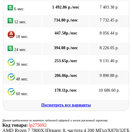
1 492.86 р./мес
7 403.38 р.
6 мес.
734.80 р./мес
7 732.45 р.
12 мес.
447.58р./мес
8 056.44 р.
18 мес.
394.08 р./мес
8 226.05 р.
24 мес.
253.65р./мес
9 131.40 р.
36 мес.
206.06р./мес
9 890.88 р.
48 мес.
178.11р./мес
10 686.60 р.
60 мес.
Посмотреть все варианты
Данное предложение не является публичной офертой и носит рекламный характер.
Код товара:
lp275692
AMD Ryzen 7 7800X3D(ядер: 8, частота 4 200 МГц)/X870/32ГБ