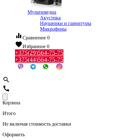
Мультимедиа
Акустика
Наушники и гарнитуры
Микрофоны
equalizer
Сравнение
0
favorite
Избранное
0
+375(29)564-75-75
+375(44)564-75-75
search
call
Корзина
Итого
Не включая стоимость доставки
Оформить