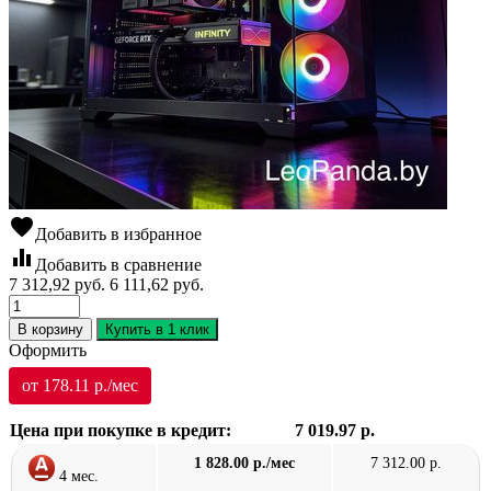
favorite
Добавить в избранное
equalizer
Добавить в сравнение
7 312,92
руб.
6 111,62
руб.
В корзину
Купить в 1 клик
Оформить
от 178.11 р./мес
Цена при покупке в кредит:
7 019.97 р.
1 828.00 р./мес
7 312.00 р.
4 мес.