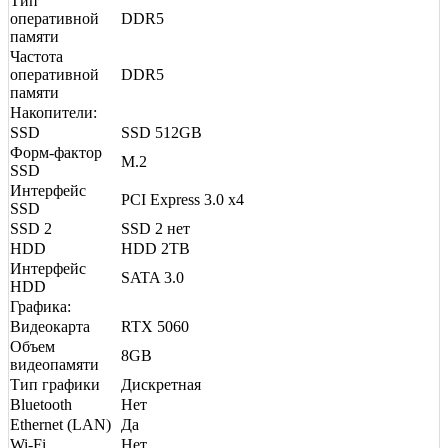
Тип
оперативной
DDR5
памяти
Частота
оперативной
DDR5
памяти
Накопители:
SSD
SSD 512GB
Форм-фактор
M.2
SSD
Интерфейс
PCI Express 3.0 x4
SSD
SSD 2
SSD 2 нет
HDD
HDD 2TB
Интерфейс
SATA 3.0
HDD
Графика:
Видеокарта
RTX 5060
Объем
8GB
видеопамяти
Тип графики
Дискретная
Bluetooth
Нет
Ethernet (LAN)
Да
Wi-Fi
Нет