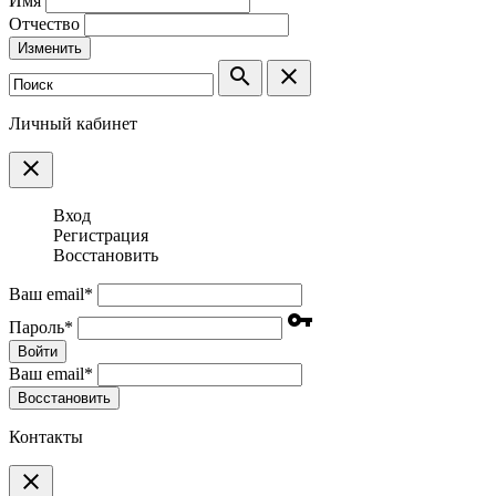
Имя
Отчество
Изменить
search
clear
Личный кабинет
clear
Вход
Регистрация
Восстановить
Ваш email
*
vpn_key
Пароль
*
Войти
Ваш email
*
Воcстановить
Контакты
clear