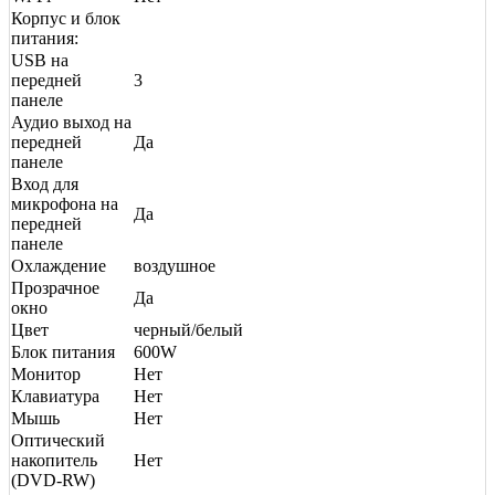
Корпус и блок
питания:
USB на
передней
3
панеле
Аудио выход на
передней
Да
панеле
Вход для
микрофона на
Да
передней
панеле
Охлаждение
воздушное
Прозрачное
Да
окно
Цвет
черный/белый
Блок питания
600W
Монитор
Нет
Клавиатура
Нет
Мышь
Нет
Оптический
накопитель
Нет
(DVD-RW)