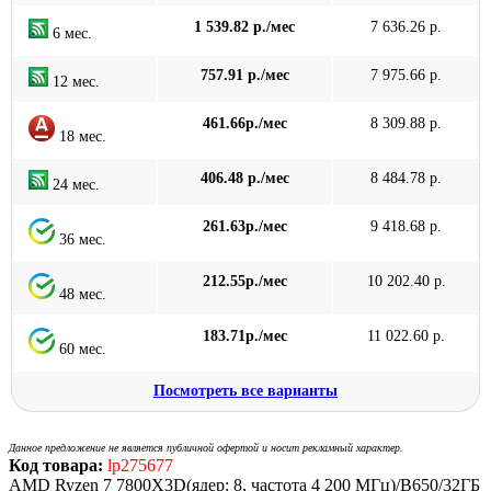
1 539.82 р./мес
7 636.26 р.
6 мес.
757.91 р./мес
7 975.66 р.
12 мес.
461.66р./мес
8 309.88 р.
18 мес.
406.48 р./мес
8 484.78 р.
24 мес.
261.63р./мес
9 418.68 р.
36 мес.
212.55р./мес
10 202.40 р.
48 мес.
183.71р./мес
11 022.60 р.
60 мес.
Посмотреть все варианты
Данное предложение не является публичной офертой и носит рекламный характер.
Код товара:
lp275677
AMD Ryzen 7 7800X3D(ядер: 8, частота 4 200 МГц)/B650/32ГБ