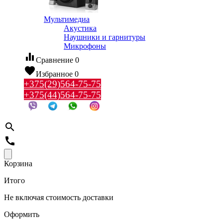
Мультимедиа
Акустика
Наушники и гарнитуры
Микрофоны
equalizer
Сравнение
0
favorite
Избранное
0
+375(29)564-75-75
+375(44)564-75-75
search
call
Корзина
Итого
Не включая стоимость доставки
Оформить