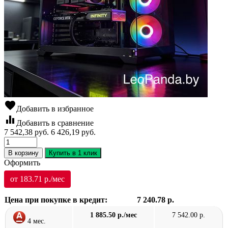
favorite
Добавить в избранное
equalizer
Добавить в сравнение
7 542,38
руб.
6 426,19
руб.
В корзину
Купить в 1 клик
Оформить
от 183.71 р./мес
Цена при покупке в кредит:
7 240.78 р.
1 885.50 р./мес
7 542.00 р.
4 мес.