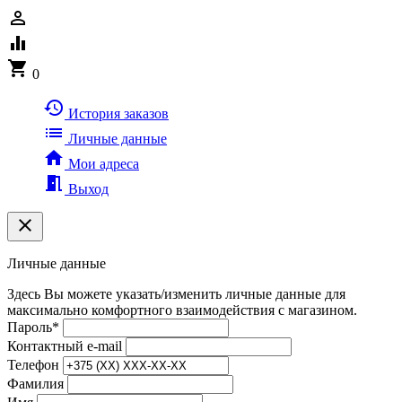
person_outline
equalizer
shopping_cart
0
history
История заказов
list
Личные данные
home
Мои адреса
meeting_room
Выход
clear
Личные данные
Здесь Вы можете указать/изменить личные данные для
максимально комфортного взаимодействия с магазином.
Пароль
*
Контактный e-mail
Телефон
Фамилия