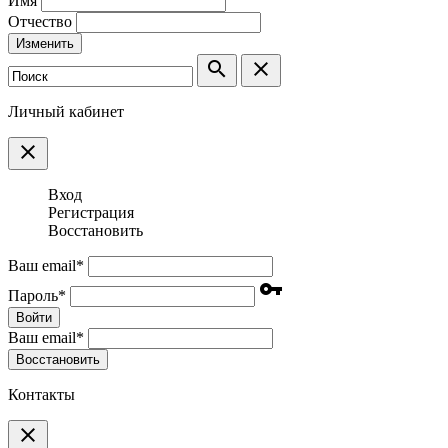
Имя
Отчество
Изменить
search
clear
Личный кабинет
clear
Вход
Регистрация
Восстановить
Ваш email
*
vpn_key
Пароль
*
Войти
Ваш email
*
Воcстановить
Контакты
clear