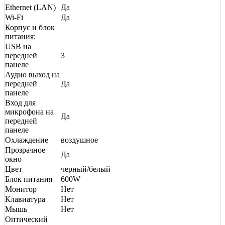
Ethernet (LAN)
Да
Wi-Fi
Да
Корпус и блок
питания:
USB на
передней
3
панеле
Аудио выход на
передней
Да
панеле
Вход для
микрофона на
Да
передней
панеле
Охлаждение
воздушное
Прозрачное
Да
окно
Цвет
черный/белый
Блок питания
600W
Монитор
Нет
Клавиатура
Нет
Мышь
Нет
Оптический