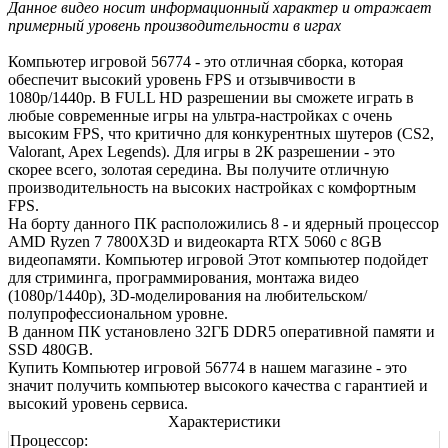
Данное видео носит информационный характер и отражает
примерный уровень производительности в играх
Компьютер игровой 56774 - это отличная сборка, которая
обеспечит высокий уровень FPS и отзывчивости в
1080р/1440р. В FULL HD разрешении вы сможете играть в
любые современные игры на ультра-настройках с очень
высоким FPS, что критично для конкурентных шутеров (CS2,
Valorant, Apex Legends). Для игры в 2К разрешении - это
скорее всего, золотая середина. Вы получите отличную
производительность на высоких настройках с комфортным
FPS.
На борту данного ПК расположились 8 - и ядерный процессор
AMD Ryzen 7 7800X3D и видеокарта RTX 5060 с 8GB
видеопамяти. Компьютер игровой Этот компьютер подойдет
для стриминга, программирования, монтажа видео
(1080р/1440р), 3D-моделирования на любительском/
полупрофессиональном уровне.
В данном ПК установлено 32ГБ DDR5 оперативной памяти и
SSD 480GB.
Купить Компьютер игровой 56774 в нашем магазине - это
значит получить компьютер высокого качества с гарантией и
высокий уровень сервиса.
Характеристики
Процессор: