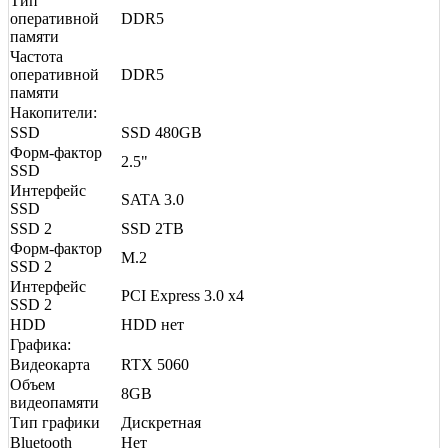
Тип
оперативной
DDR5
памяти
Частота
оперативной
DDR5
памяти
Накопители:
SSD
SSD 480GB
Форм-фактор
2.5"
SSD
Интерфейс
SATA 3.0
SSD
SSD 2
SSD 2TB
Форм-фактор
M.2
SSD 2
Интерфейс
PCI Express 3.0 x4
SSD 2
HDD
HDD нет
Графика:
Видеокарта
RTX 5060
Объем
8GB
видеопамяти
Тип графики
Дискретная
Bluetooth
Нет