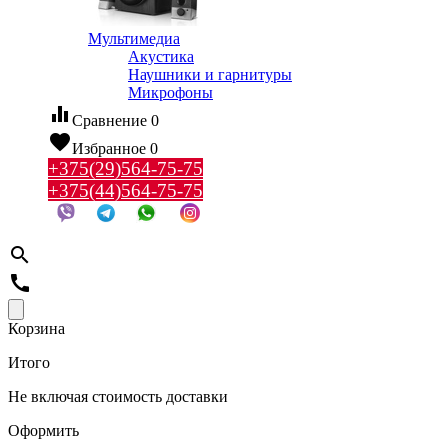
Мультимедиа
Акустика
Наушники и гарнитуры
Микрофоны
equalizer
Сравнение
0
favorite
Избранное
0
+375(29)564-75-75
+375(44)564-75-75
search
call
Корзина
Итого
Не включая стоимость доставки
Оформить