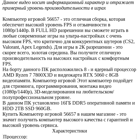
Данное видео носит информационный характер и отражает
примерный уровень производительности в играх
Компьютер игровой 56657 - это отличная сборка, которая
обеспечит высокий уровень FPS и отзывчивости в
1080р/1440р. В FULL HD разрешении вы сможете играть в
любые современные игры на ультра-настройках с очень
высоким FPS, что критично для конкурентных шутеров (CS2,
Valorant, Apex Legends). Для игры в 2К разрешении - это
скорее всего, золотая середина. Вы получите отличную
производительность на высоких настройках с комфортным
FPS.
На борту данного ПК расположились 8 - и ядерный процессор
AMD Ryzen 7 7800X3D и видеокарта RTX 5060 с 8GB
видеопамяти. Компьютер игровой Этот компьютер подойдет
для стриминга, программирования, монтажа видео
(1080р/1440р), 3D-моделирования на любительском/
полупрофессиональном уровне.
В данном ПК установлено 16ГБ DDR5 оперативной памяти и
HDD 2TB SSD 960GB.
Купить Компьютер игровой 56657 в нашем магазине - это
значит получить компьютер высокого качества с гарантией и
высокий уровень сервиса.
Характеристики
Процессор: