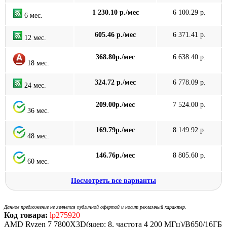
1 230.10 р./мес
6 100.29 р.
6 мес.
605.46 р./мес
6 371.41 р.
12 мес.
368.80р./мес
6 638.40 р.
18 мес.
324.72 р./мес
6 778.09 р.
24 мес.
209.00р./мес
7 524.00 р.
36 мес.
169.79р./мес
8 149.92 р.
48 мес.
146.76р./мес
8 805.60 р.
60 мес.
Посмотреть все варианты
Данное предложение не является публичной офертой и носит рекламный характер.
Код товара:
lp275920
AMD Ryzen 7 7800X3D(ядер: 8, частота 4 200 МГц)/B650/16ГБ