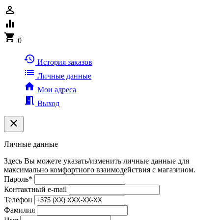
person_outline
equalizer
shopping_cart
0
history
История заказов
list
Личные данные
home
Мои адреса
meeting_room
Выход
clear
Личные данные
Здесь Вы можете указать/изменить личные данные для
максимально комфортного взаимодействия с магазином.
Пароль
*
Контактный e-mail
Телефон
Фамилия