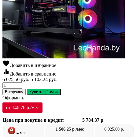
favorite
Добавить в избранное
equalizer
Добавить в сравнение
6 025,56
руб.
5 102,24
руб.
В корзину
Купить в 1 клик
Оформить
от 146.76 р./мес
Цена при покупке в кредит:
5 784.37 р.
1 506.25 р./мес
6 025.00 р.
4 мес.