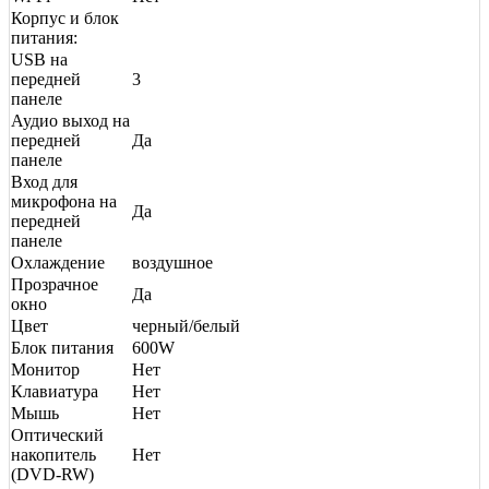
Корпус и блок
питания:
USB на
передней
3
панеле
Аудио выход на
передней
Да
панеле
Вход для
микрофона на
Да
передней
панеле
Охлаждение
воздушное
Прозрачное
Да
окно
Цвет
черный/белый
Блок питания
600W
Монитор
Нет
Клавиатура
Нет
Мышь
Нет
Оптический
накопитель
Нет
(DVD-RW)