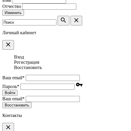
Имя
Отчество
Изменить
search
clear
Личный кабинет
clear
Вход
Регистрация
Восстановить
Ваш email
*
vpn_key
Пароль
*
Войти
Ваш email
*
Воcстановить
Контакты
clear