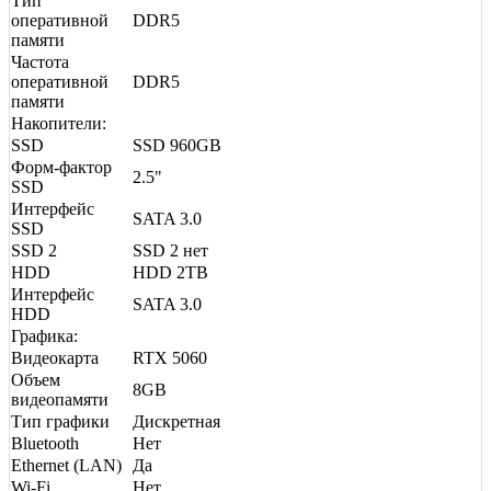
Тип
оперативной
DDR5
памяти
Частота
оперативной
DDR5
памяти
Накопители:
SSD
SSD 960GB
Форм-фактор
2.5"
SSD
Интерфейс
SATA 3.0
SSD
SSD 2
SSD 2 нет
HDD
HDD 2TB
Интерфейс
SATA 3.0
HDD
Графика:
Видеокарта
RTX 5060
Объем
8GB
видеопамяти
Тип графики
Дискретная
Bluetooth
Нет
Ethernet (LAN)
Да
Wi-Fi
Нет