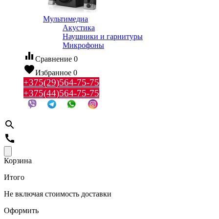
Мультимедиа
Акустика
Наушники и гарнитуры
Микрофоны
equalizer
Сравнение
0
favorite
Избранное
0
+375(29)564-75-75
+375(44)564-75-75
search
call
Корзина
Итого
Не включая стоимость доставки
Оформить