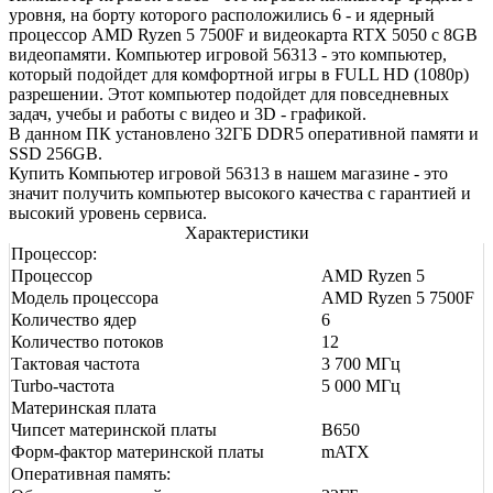
уровня, на борту которого расположились 6 - и ядерный
процессор AMD Ryzen 5 7500F и видеокарта RTX 5050 с 8GB
видеопамяти. Компьютер игровой 56313 - это компьютер,
который подойдет для комфортной игры в FULL HD (1080р)
разрешении. Этот компьютер подойдет для повседневных
задач, учебы и работы с видео и 3D - графикой.
В данном ПК установлено 32ГБ DDR5 оперативной памяти и
SSD 256GB.
Купить Компьютер игровой 56313 в нашем магазине - это
значит получить компьютер высокого качества с гарантией и
высокий уровень сервиса.
Характеристики
Процессор:
Процессор
AMD Ryzen 5
Модель процессора
AMD Ryzen 5 7500F
Количество ядер
6
Количество потоков
12
Тактовая частота
3 700 МГц
Turbo-частота
5 000 МГц
Материнская плата
Чипсет материнской платы
B650
Форм-фактор материнской платы
mATX
Оперативная память: