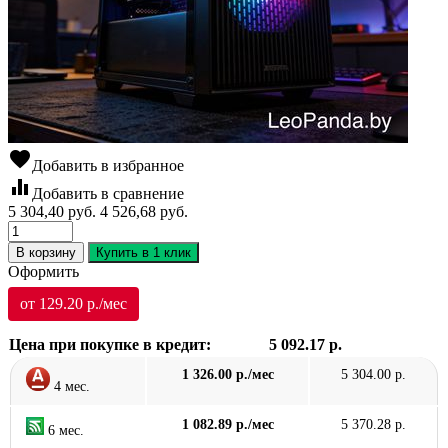
favorite
Добавить в избранное
equalizer
Добавить в сравнение
5 304,40
руб.
4 526,68
руб.
В корзину
Купить в 1 клик
Оформить
от 129.20 р./мес
Цена при покупке в кредит:
5 092.17 р.
1 326.00 р./мес
5 304.00 р.
4 мес.
1 082.89 р./мес
5 370.28 р.
6 мес.