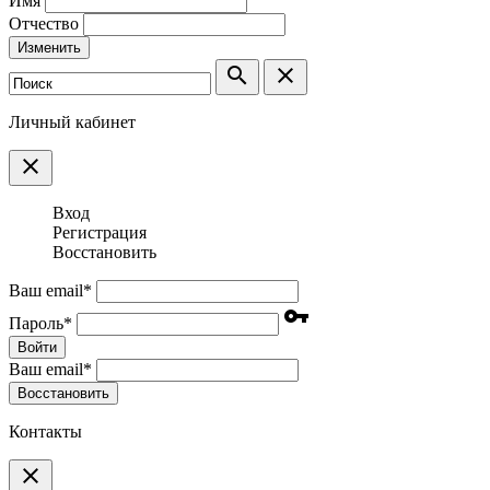
Имя
Отчество
Изменить
search
clear
Личный кабинет
clear
Вход
Регистрация
Восстановить
Ваш email
*
vpn_key
Пароль
*
Войти
Ваш email
*
Воcстановить
Контакты
clear