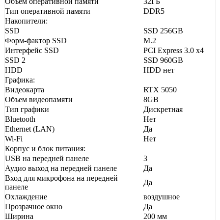
Объем оперативной памяти
32ГБ
Тип оперативной памяти
DDR5
Накопители:
SSD
SSD 256GB
Форм-фактор SSD
M.2
Интерфейс SSD
PCI Express 3.0 x4
SSD 2
SSD 960GB
HDD
HDD нет
Графика:
Видеокарта
RTX 5050
Объем видеопамяти
8GB
Тип графики
Дискретная
Bluetooth
Нет
Ethernet (LAN)
Да
Wi-Fi
Нет
Корпус и блок питания:
USB на передней панеле
3
Аудио выход на передней панеле
Да
Вход для микрофона на передней
Да
панеле
Охлаждение
воздушное
Прозрачное окно
Да
Ширина
200 мм