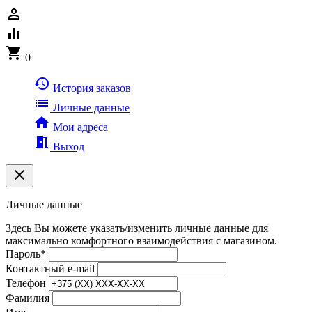
person_outline
equalizer
shopping_cart
0
history
История заказов
list
Личные данные
home
Мои адреса
meeting_room
Выход
clear
Личные данные
Здесь Вы можете указать/изменить личные данные для
максимально комфортного взаимодействия с магазином.
Пароль
*
Контактный e-mail
Телефон
Фамилия