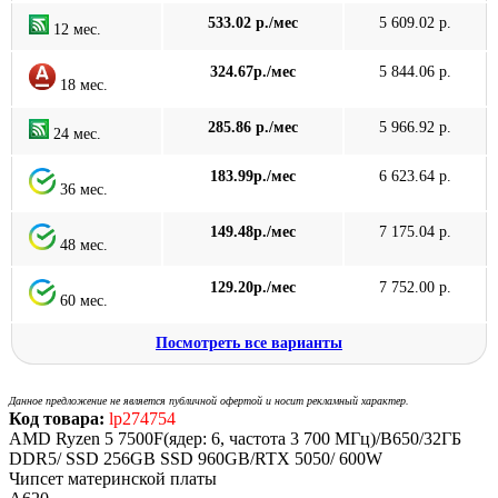
533.02 р./мес
5 609.02 р.
12 мес.
324.67р./мес
5 844.06 р.
18 мес.
285.86 р./мес
5 966.92 р.
24 мес.
183.99р./мес
6 623.64 р.
36 мес.
149.48р./мес
7 175.04 р.
48 мес.
129.20р./мес
7 752.00 р.
60 мес.
Посмотреть все варианты
Данное предложение не является публичной офертой и носит рекламный характер.
Код товара:
lp274754
AMD Ryzen 5 7500F(ядер: 6, частота 3 700 МГц)/B650/32ГБ
DDR5/ SSD 256GB SSD 960GB/RTX 5050/ 600W
Чипсет материнской платы