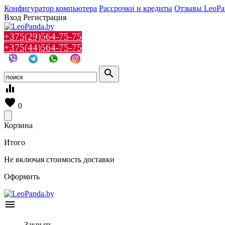
Конфигуратор компьютера
Рассрочки и кредиты
Отзывы LeoPa
Вход
Регистрация
+375(29)564-75-75
+375(44)564-75-75
search
equalizer
favorite
0
Корзина
Итого
Не включая стоимость доставки
Оформить
menu
Закрыть