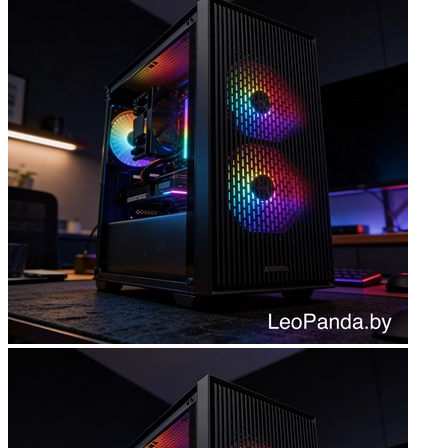
Мыши
Наборы клавиатура и мышь
Коврики для мыши
Мультимедиа
Акустика
Наушники и гарнитуры
Микрофоны