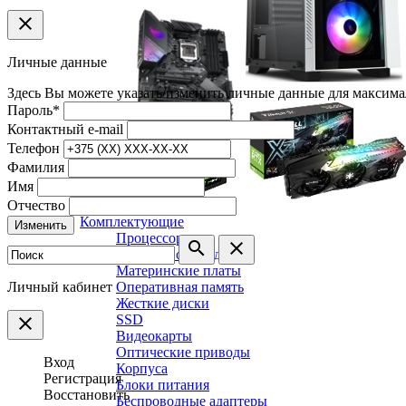
clear
Личные данные
Здесь Вы можете указать/изменить личные данные для максима
Пароль
*
Контактный e-mail
Телефон
Фамилия
Имя
Отчество
Комплектующие
Изменить
Процессоры
search
clear
Системы охлаждения
Материнские платы
Личный кабинет
Оперативная память
Жесткие диски
SSD
clear
Видеокарты
Оптические приводы
Вход
Корпуса
Регистрация
Блоки питания
Восстановить
Беспроводные адаптеры