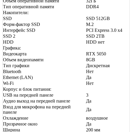
Объем оперативной памяти
32ГБ
Тип оперативной памяти
DDR4
Накопители:
SSD
SSD 512GB
Форм-фактор SSD
M.2
Интерфейс SSD
PCI Express 3.0 x4
SSD 2
SSD 2TB
HDD
HDD нет
Графика:
Видеокарта
RTX 5050
Объем видеопамяти
8GB
Тип графики
Дискретная
Bluetooth
Нет
Ethernet (LAN)
Да
Wi-Fi
Нет
Корпус и блок питания:
USB на передней панеле
3
Аудио выход на передней панеле
Да
Вход для микрофона на передней
Да
панеле
Охлаждение
воздушное
Прозрачное окно
Да
Ширина
200 мм