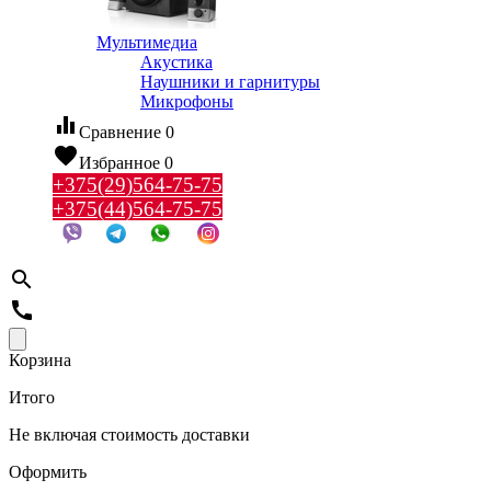
Мультимедиа
Акустика
Наушники и гарнитуры
Микрофоны
equalizer
Сравнение
0
favorite
Избранное
0
+375(29)564-75-75
+375(44)564-75-75
search
call
Корзина
Итого
Не включая стоимость доставки
Оформить