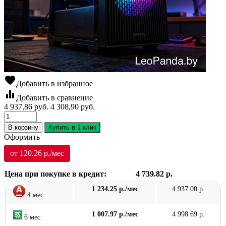
favorite
Добавить в избранное
equalizer
Добавить в сравнение
4 937,86
руб.
4 308,90
руб.
В корзину
Купить в 1 клик
Оформить
от 120.26 р./мес
Цена при покупке в кредит:
4 739.82 р.
1 234.25 р./мес
4 937.00 р.
4 мес.
1 007.97 р./мес
4 998.69 р.
6 мес.