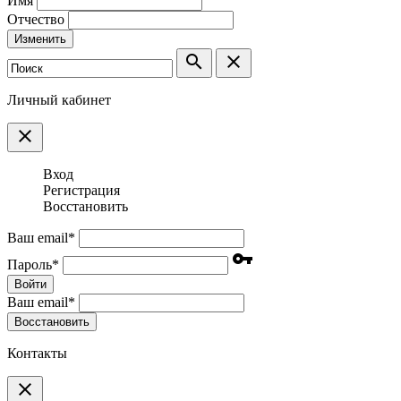
Имя
Отчество
Изменить
search
clear
Личный кабинет
clear
Вход
Регистрация
Восстановить
Ваш email
*
vpn_key
Пароль
*
Войти
Ваш email
*
Воcстановить
Контакты
clear