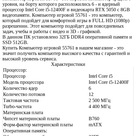
уровня, на борту которого расположились 6 - и ядерный
процессор Intel Core i5-12400F и видеокарта RTX 5050 с 8GB
видеопамяти. Компьютер игровой 55761 - это компьютер,
который подойдет для комфортной игры в FULL HD (1080р)
разрешении. Этот компьютер подойдет для повседневных
задач, учебы и работы с видео и 3D - графикой.
В данном ПК установлено 32ГБ DDR4 оперативной памяти и
SSD 512GB.
Купить Компьютер игровой 55761 в нашем магазине - это
значит получить компьютер высокого качества с гарантией и
высокий уровень сервиса.
Характеристики
Процессор:
Процессор
Intel Core i5
Модель процессора
Intel Core i5-12400F
Количество ядер
6
Количество потоков
12
Тактовая частота
2 500 МГц
Turbo-частота
4 400 МГц
Материнская плата
Чипсет материнской платы
B760
Форм-фактор материнской платы
mATX
Оперативная память: