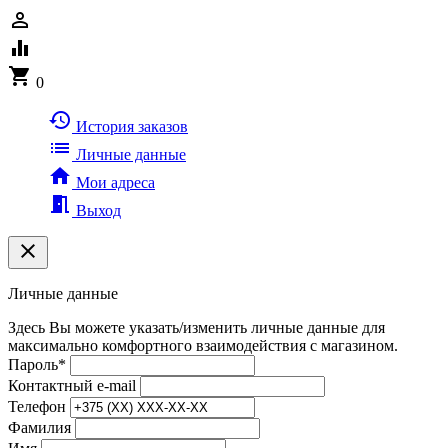
person_outline
equalizer
shopping_cart
0
history
История заказов
list
Личные данные
home
Мои адреса
meeting_room
Выход
clear
Личные данные
Здесь Вы можете указать/изменить личные данные для
максимально комфортного взаимодействия с магазином.
Пароль
*
Контактный e-mail
Телефон
Фамилия