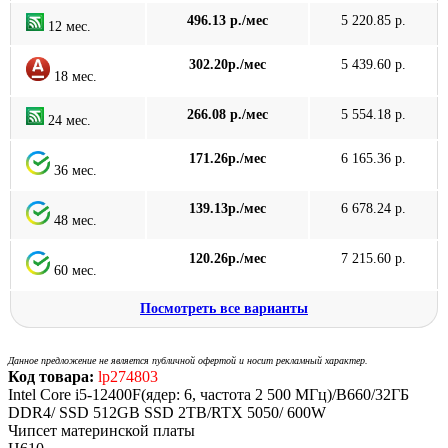
496.13 р./мес
5 220.85 р.
12 мес.
302.20р./мес
5 439.60 р.
18 мес.
266.08 р./мес
5 554.18 р.
24 мес.
171.26р./мес
6 165.36 р.
36 мес.
139.13р./мес
6 678.24 р.
48 мес.
120.26р./мес
7 215.60 р.
60 мес.
Посмотреть все варианты
Данное предложение не является публичной офертой и носит рекламный характер.
Код товара:
lp274803
Intel Core i5-12400F(ядер: 6, частота 2 500 МГц)/B660/32ГБ
DDR4/ SSD 512GB SSD 2TB/RTX 5050/ 600W
Чипсет материнской платы