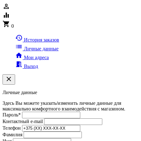
person_outline
equalizer
shopping_cart
0
history
История заказов
list
Личные данные
home
Мои адреса
meeting_room
Выход
clear
Личные данные
Здесь Вы можете указать/изменить личные данные для
максимально комфортного взаимодействия с магазином.
Пароль
*
Контактный e-mail
Телефон
Фамилия