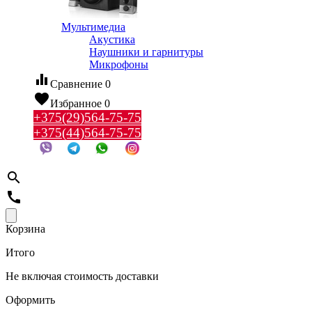
Мультимедиа
Акустика
Наушники и гарнитуры
Микрофоны
equalizer
Сравнение
0
favorite
Избранное
0
+375(29)564-75-75
+375(44)564-75-75
search
call
Корзина
Итого
Не включая стоимость доставки
Оформить