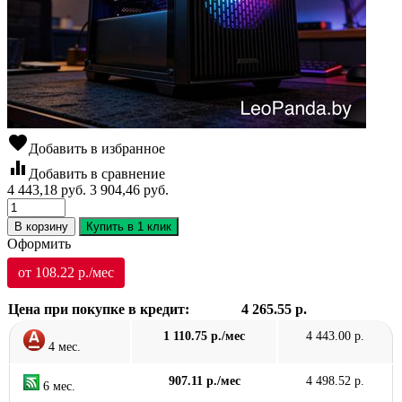
favorite
Добавить в избранное
equalizer
Добавить в сравнение
4 443,18
руб.
3 904,46
руб.
В корзину
Купить в 1 клик
Оформить
от 108.22 р./мес
Цена при покупке в кредит:
4 265.55 р.
1 110.75 р./мес
4 443.00 р.
4 мес.
907.11 р./мес
4 498.52 р.
6 мес.