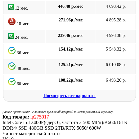
446.48 р./мес
4 698.42 р.
12 мес.
271.96р./мес
4 895.28 р.
18 мес.
239.46 р./мес
4 998.38 р.
24 мес.
154.12р./мес
5 548.32 р.
36 мес.
125.21р./мес
6 010.08 р.
48 мес.
108.22р./мес
6 493.20 р.
60 мес.
Посмотреть все варианты
Данное предложение не является публичной офертой и носит рекламный характер.
Код товара:
lp275017
Intel Core i5-12400F(ядер: 6, частота 2 500 МГц)/B660/16ГБ
DDR4/ SSD 480GB SSD 2TB/RTX 5050/ 600W
Чипсет материнской платы