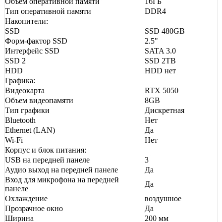
Объем оперативной памяти
16ГБ
Тип оперативной памяти
DDR4
Накопители:
SSD
SSD 480GB
Форм-фактор SSD
2.5"
Интерфейс SSD
SATA 3.0
SSD 2
SSD 2TB
HDD
HDD нет
Графика:
Видеокарта
RTX 5050
Объем видеопамяти
8GB
Тип графики
Дискретная
Bluetooth
Нет
Ethernet (LAN)
Да
Wi-Fi
Нет
Корпус и блок питания:
USB на передней панеле
3
Аудио выход на передней панеле
Да
Вход для микрофона на передней
Да
панеле
Охлаждение
воздушное
Прозрачное окно
Да
Ширина
200 мм