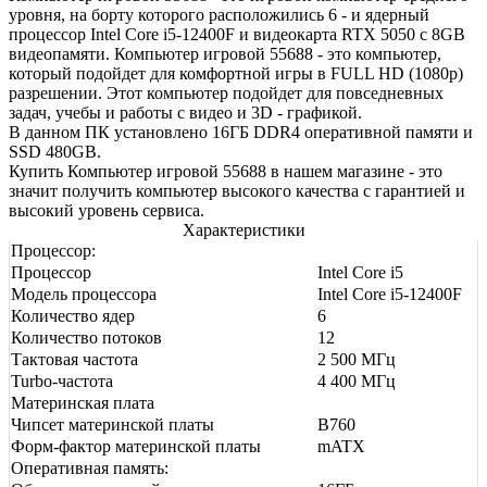
уровня, на борту которого расположились 6 - и ядерный
процессор Intel Core i5-12400F и видеокарта RTX 5050 с 8GB
видеопамяти. Компьютер игровой 55688 - это компьютер,
который подойдет для комфортной игры в FULL HD (1080р)
разрешении. Этот компьютер подойдет для повседневных
задач, учебы и работы с видео и 3D - графикой.
В данном ПК установлено 16ГБ DDR4 оперативной памяти и
SSD 480GB.
Купить Компьютер игровой 55688 в нашем магазине - это
значит получить компьютер высокого качества с гарантией и
высокий уровень сервиса.
Характеристики
Процессор:
Процессор
Intel Core i5
Модель процессора
Intel Core i5-12400F
Количество ядер
6
Количество потоков
12
Тактовая частота
2 500 МГц
Turbo-частота
4 400 МГц
Материнская плата
Чипсет материнской платы
B760
Форм-фактор материнской платы
mATX
Оперативная память: