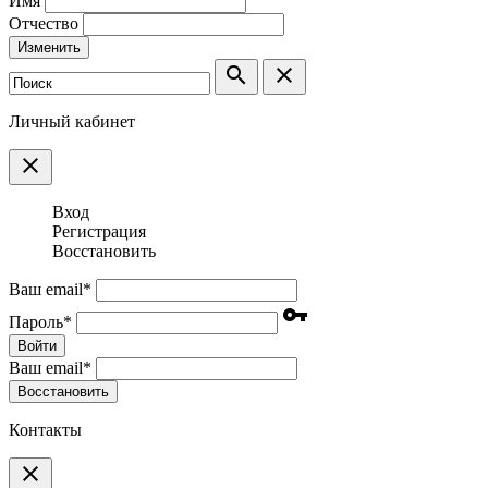
Имя
Отчество
Изменить
search
clear
Личный кабинет
clear
Вход
Регистрация
Восстановить
Ваш email
*
vpn_key
Пароль
*
Войти
Ваш email
*
Воcстановить
Контакты
clear