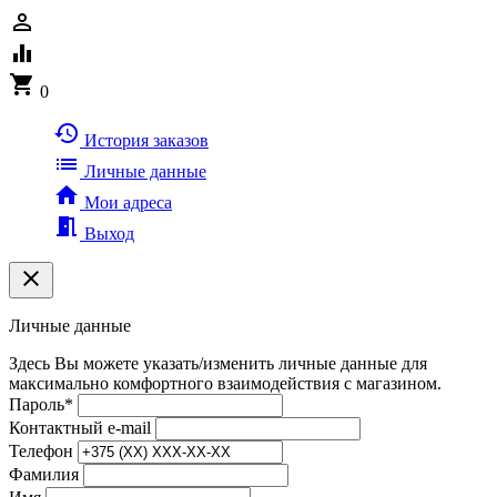
person_outline
equalizer
shopping_cart
0
history
История заказов
list
Личные данные
home
Мои адреса
meeting_room
Выход
clear
Личные данные
Здесь Вы можете указать/изменить личные данные для
максимально комфортного взаимодействия с магазином.
Пароль
*
Контактный e-mail
Телефон
Фамилия