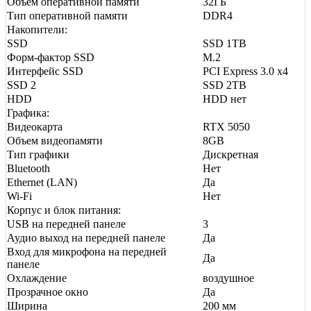
Объем оперативной памяти
32ГБ
Тип оперативной памяти
DDR4
Накопители:
SSD
SSD 1TB
Форм-фактор SSD
M.2
Интерфейс SSD
PCI Express 3.0 x4
SSD 2
SSD 2TB
HDD
HDD нет
Графика:
Видеокарта
RTX 5050
Объем видеопамяти
8GB
Тип графики
Дискретная
Bluetooth
Нет
Ethernet (LAN)
Да
Wi-Fi
Нет
Корпус и блок питания:
USB на передней панеле
3
Аудио выход на передней панеле
Да
Вход для микрофона на передней
Да
панеле
Охлаждение
воздушное
Прозрачное окно
Да
Ширина
200 мм