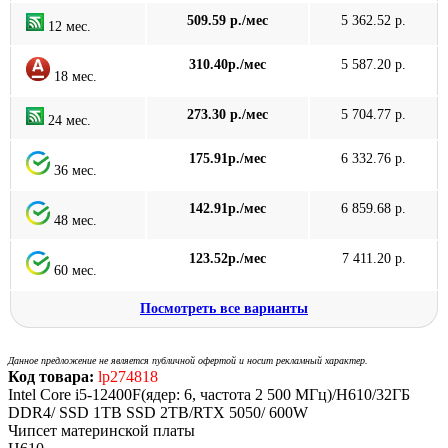
509.59 р./мес
5 362.52 р.
12 мес.
310.40р./мес
5 587.20 р.
18 мес.
273.30 р./мес
5 704.77 р.
24 мес.
175.91р./мес
6 332.76 р.
36 мес.
142.91р./мес
6 859.68 р.
48 мес.
123.52р./мес
7 411.20 р.
60 мес.
Посмотреть все варианты
Данное предложение не является публичной офертой и носит рекламный характер.
Код товара:
lp274818
Intel Core i5-12400F(ядер: 6, частота 2 500 МГц)/H610/32ГБ
DDR4/ SSD 1TB SSD 2TB/RTX 5050/ 600W
Чипсет материнской платы