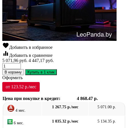
favorite
Добавить в избранное
equalizer
Добавить в сравнение
5 071,96
руб.
4 447,17
руб.
В корзину
Купить в 1 клик
Оформить
от 123.52 р./мес
Цена при покупке в кредит:
4 868.47 р.
1 267.75 р./мес
5 071.00 р.
4 мес.
1 035.32 р./мес
5 134.35 р.
6 мес.