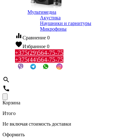
Мультимедиа
Акустика
Наушники и гарнитуры
Микрофоны
equalizer
Сравнение
0
favorite
Избранное
0
+375(29)564-75-75
+375(44)564-75-75
search
call
Корзина
Итого
Не включая стоимость доставки
Оформить