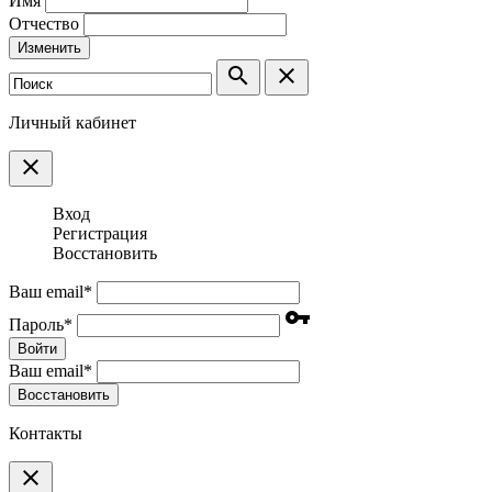
Имя
Отчество
Изменить
search
clear
Личный кабинет
clear
Вход
Регистрация
Восстановить
Ваш email
*
vpn_key
Пароль
*
Войти
Ваш email
*
Воcстановить
Контакты
clear