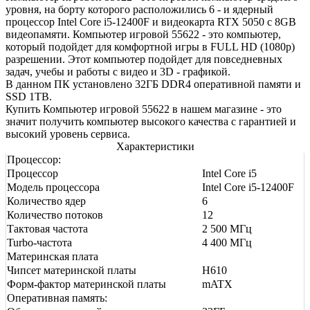
уровня, на борту которого расположились 6 - и ядерный
процессор Intel Core i5-12400F и видеокарта RTX 5050 с 8GB
видеопамяти. Компьютер игровой 55622 - это компьютер,
который подойдет для комфортной игры в FULL HD (1080р)
разрешении. Этот компьютер подойдет для повседневных
задач, учебы и работы с видео и 3D - графикой.
В данном ПК установлено 32ГБ DDR4 оперативной памяти и
SSD 1TB.
Купить Компьютер игровой 55622 в нашем магазине - это
значит получить компьютер высокого качества с гарантией и
высокий уровень сервиса.
Характеристики
Процессор:
Процессор
Intel Core i5
Модель процессора
Intel Core i5-12400F
Количество ядер
6
Количество потоков
12
Тактовая частота
2 500 МГц
Turbo-частота
4 400 МГц
Материнская плата
Чипсет материнской платы
H610
Форм-фактор материнской платы
mATX
Оперативная память: