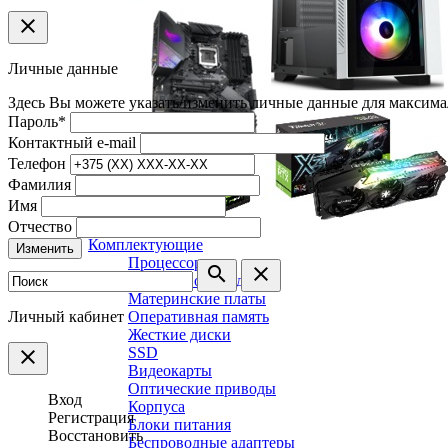
clear
Личные данные
Здесь Вы можете указать/изменить личные данные для максима
Пароль
*
Контактный e-mail
Телефон
Фамилия
Имя
Отчество
Комплектующие
Изменить
Процессоры
search
clear
Системы охлаждения
Материнские платы
Личный кабинет
Оперативная память
Жесткие диски
SSD
clear
Видеокарты
Оптические приводы
Вход
Корпуса
Регистрация
Блоки питания
Восстановить
Беспроводные адаптеры