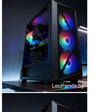
Мыши
Наборы клавиатура и мышь
Коврики для мыши
Мультимедиа
Акустика
Наушники и гарнитуры
Микрофоны