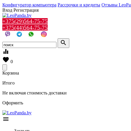
Конфигуратор компьютера
Рассрочки и кредиты
Отзывы LeoPa
Вход
Регистрация
+375(29)564-75-75
+375(44)564-75-75
search
equalizer
favorite
0
Корзина
Итого
Не включая стоимость доставки
Оформить
menu
Закрыть