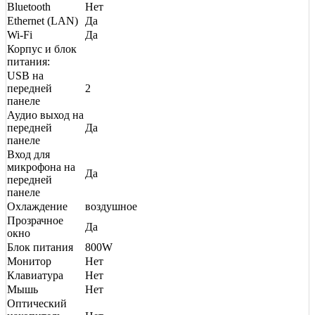
Bluetooth
Нет
Ethernet (LAN)
Да
Wi-Fi
Да
Корпус и блок
питания:
USB на
передней
2
панеле
Аудио выход на
передней
Да
панеле
Вход для
микрофона на
Да
передней
панеле
Охлаждение
воздушное
Прозрачное
Да
окно
Блок питания
800W
Монитор
Нет
Клавиатура
Нет
Мышь
Нет
Оптический