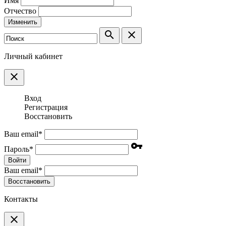
Имя
Отчество
Изменить
search
clear
Личный кабинет
clear
Вход
Регистрация
Восстановить
Ваш email
*
vpn_key
Пароль
*
Войти
Ваш email
*
Воcстановить
Контакты
clear