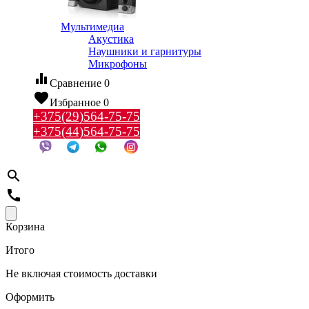
Мультимедиа
Акустика
Наушники и гарнитуры
Микрофоны
equalizer
Сравнение
0
favorite
Избранное
0
+375(29)564-75-75
+375(44)564-75-75
search
call
Корзина
Итого
Не включая стоимость доставки
Оформить