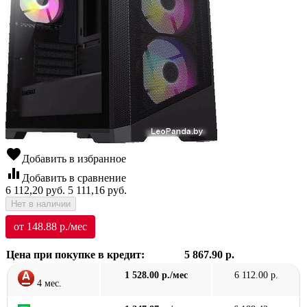
favorite
Добавить в избранное
equalizer
Добавить в сравнение
6 112,20
руб.
5 111,16
руб.
Нет в наличии
от 148.88 р./мес
Цена при покупке в кредит:
5 867.90 р.
1 528.00 р./мес
6 112.00 р.
4 мес.