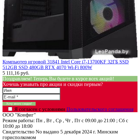
Компьютер игровой 31841 Intel Core i7-13700KF 32ГБ SSD
512GB SSD 480GB RTX 4070 Wi-Fi 800W
5 111,16 руб.
Поздравляем! Теперь Вы будете в курсе всех акций!
Хочешь узнавать про акции и скидки первым?
Я согласен с условиями
Пользовательского соглашения
ООО "Конфиг"
Режим работы:
Пн , Вт , Ср , Чт , Пт c 09:00 до 21:00 ; Сб c
10:00 до 18:00
Свидетельство No выдано 5 декабря 2024 г. Минским
горисполкомом