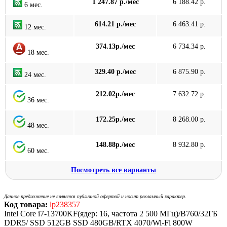
1 247.87 р./мес
6 188.42 р.
6 мес.
614.21 р./мес
6 463.41 р.
12 мес.
374.13р./мес
6 734.34 р.
18 мес.
329.40 р./мес
6 875.90 р.
24 мес.
212.02р./мес
7 632.72 р.
36 мес.
172.25р./мес
8 268.00 р.
48 мес.
148.88р./мес
8 932.80 р.
60 мес.
Посмотреть все варианты
Данное предложение не является публичной офертой и носит рекламный характер.
Код товара:
lp238357
Intel Core i7-13700KF(ядер: 16, частота 2 500 МГц)/B760/32ГБ
DDR5/ SSD 512GB SSD 480GB/RTX 4070/Wi-Fi 800W