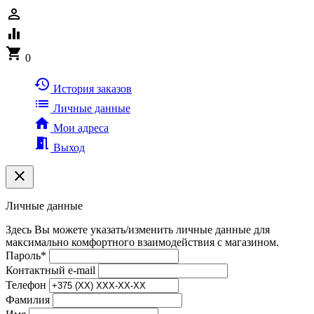
person_outline
equalizer
shopping_cart
0
history
История заказов
list
Личные данные
home
Мои адреса
meeting_room
Выход
clear
Личные данные
Здесь Вы можете указать/изменить личные данные для
максимально комфортного взаимодействия с магазином.
Пароль
*
Контактный e-mail
Телефон
Фамилия