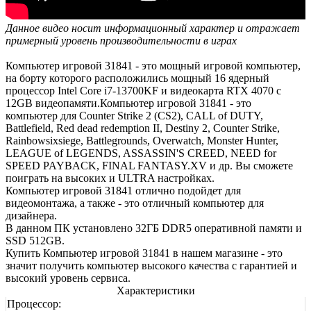
Данное видео носит информационный характер и отражает
примерный уровень производительности в играх
Компьютер игровой 31841 - это мощный игровой компьютер,
на борту которого расположились мощный 16 ядерный
процессор Intel Core i7-13700KF и видеокарта RTX 4070 с
12GB видеопамяти.Компьютер игровой 31841 - это
компьютер для Counter Strike 2 (CS2), CALL of DUTY,
Battlefield, Red dead redemption II, Destiny 2, Counter Strike,
Rainbowsixsiege, Battlegrounds, Overwatch, Monster Hunter,
LEAGUE of LEGENDS, ASSASSIN'S CREED, NEED for
SPEED PAYBACK, FINAL FANTASY.XV и др. Вы сможете
поиграть на высоких и ULTRA настройках.
Компьютер игровой 31841 отлично подойдет для
видеомонтажа, а также - это отличный компьютер для
дизайнера.
В данном ПК установлено 32ГБ DDR5 оперативной памяти и
SSD 512GB.
Купить Компьютер игровой 31841 в нашем магазине - это
значит получить компьютер высокого качества с гарантией и
высокий уровень сервиса.
Характеристики
Процессор: