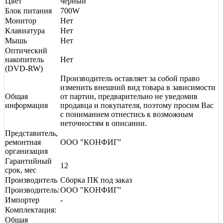
Цвет
черный
Блок питания
700W
Монитор
Нет
Клавиатура
Нет
Мышь
Нет
Оптический
накопитель
Нет
(DVD-RW)
Производитель оставляет за собой право
изменить внешний вид товара в зависимости
Общая
от партии, предварительно не уведомив
информация
продавца и покупателя, поэтому просим Вас
с пониманием отнестись к возможным
неточностям в описании.
Представитель,
ремонтная
ООО "КОНФИГ"
организация
Гарантийный
12
срок, мес
Производитель
Сборка ПК под заказ
Производитель:
ООО "КОНФИГ"
Импортер
-
Комплектация:
Общая