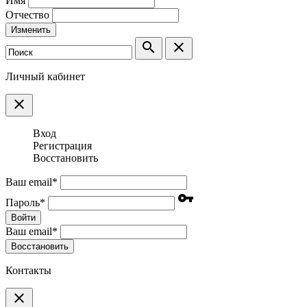
Имя
Отчество
Изменить
search
clear
Личный кабинет
clear
Вход
Регистрация
Восстановить
Ваш email
*
vpn_key
Пароль
*
Войти
Ваш email
*
Воcстановить
Контакты
clear