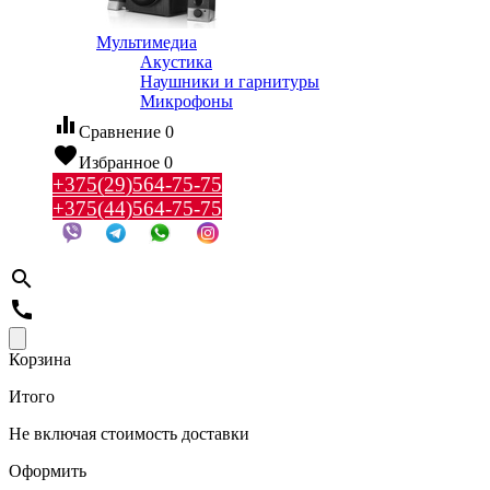
Мультимедиа
Акустика
Наушники и гарнитуры
Микрофоны
equalizer
Сравнение
0
favorite
Избранное
0
+375(29)564-75-75
+375(44)564-75-75
search
call
Корзина
Итого
Не включая стоимость доставки
Оформить