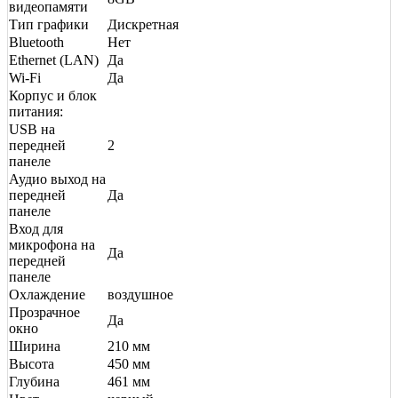
видеопамяти
Тип графики
Дискретная
Bluetooth
Нет
Ethernet (LAN)
Да
Wi-Fi
Да
Корпус и блок
питания:
USB на
передней
2
панеле
Аудио выход на
передней
Да
панеле
Вход для
микрофона на
Да
передней
панеле
Охлаждение
воздушное
Прозрачное
Да
окно
Ширина
210 мм
Высота
450 мм
Глубина
461 мм