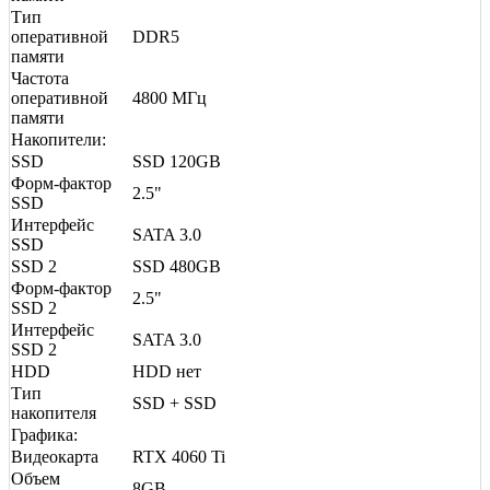
Тип
оперативной
DDR5
памяти
Частота
оперативной
4800 МГц
памяти
Накопители:
SSD
SSD 120GB
Форм-фактор
2.5"
SSD
Интерфейс
SATA 3.0
SSD
SSD 2
SSD 480GB
Форм-фактор
2.5"
SSD 2
Интерфейс
SATA 3.0
SSD 2
HDD
HDD нет
Тип
SSD + SSD
накопителя
Графика:
Видеокарта
RTX 4060 Ti
Объем
8GB