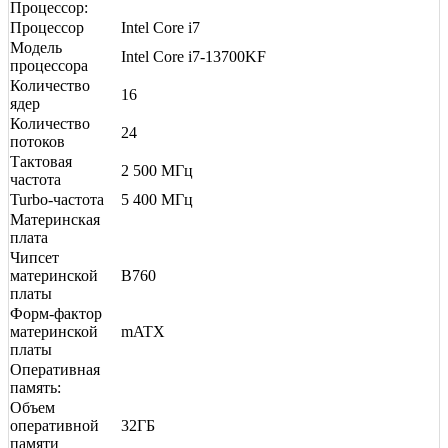
Процессор:
Процессор
Intel Core i7
Модель
Intel Core i7-13700KF
процессора
Количество
16
ядер
Количество
24
потоков
Тактовая
2 500 МГц
частота
Turbo-частота
5 400 МГц
Материнская
плата
Чипсет
материнской
B760
платы
Форм-фактор
материнской
mATX
платы
Оперативная
память:
Объем
оперативной
32ГБ
памяти