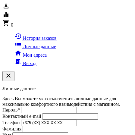
person_outline
equalizer
shopping_cart
0
history
История заказов
list
Личные данные
home
Мои адреса
meeting_room
Выход
clear
Личные данные
Здесь Вы можете указать/изменить личные данные для
максимально комфортного взаимодействия с магазином.
Пароль
*
Контактный e-mail
Телефон
Фамилия