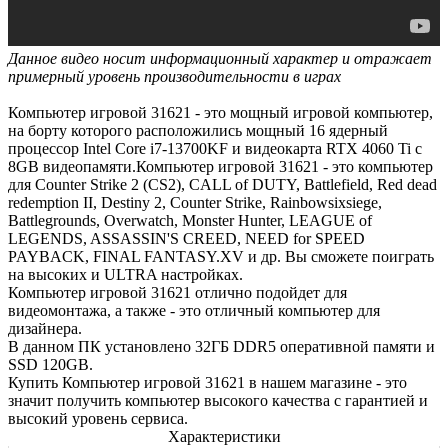
Данное видео носит информационный характер и отражает
примерный уровень производительности в играх
Компьютер игровой 31621 - это мощный игровой компьютер,
на борту которого расположились мощный 16 ядерный
процессор Intel Core i7-13700KF и видеокарта RTX 4060 Ti с
8GB видеопамяти.Компьютер игровой 31621 - это компьютер
для Counter Strike 2 (CS2), CALL of DUTY, Battlefield, Red dead
redemption II, Destiny 2, Counter Strike, Rainbowsixsiege,
Battlegrounds, Overwatch, Monster Hunter, LEAGUE of
LEGENDS, ASSASSIN'S CREED, NEED for SPEED
PAYBACK, FINAL FANTASY.XV и др. Вы сможете поиграть
на высоких и ULTRA настройках.
Компьютер игровой 31621 отлично подойдет для
видеомонтажа, а также - это отличный компьютер для
дизайнера.
В данном ПК установлено 32ГБ DDR5 оперативной памяти и
SSD 120GB.
Купить Компьютер игровой 31621 в нашем магазине - это
значит получить компьютер высокого качества с гарантией и
высокий уровень сервиса.
Характеристики