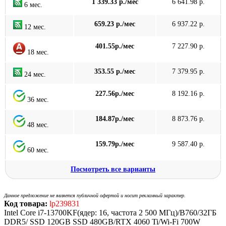
1 339.33 р./мес
6 641.98 р.
6 мес.
659.23 р./мес
6 937.22 р.
12 мес.
401.55р./мес
7 227.90 р.
18 мес.
353.55 р./мес
7 379.95 р.
24 мес.
227.56р./мес
8 192.16 р.
36 мес.
184.87р./мес
8 873.76 р.
48 мес.
159.79р./мес
9 587.40 р.
60 мес.
Посмотреть все варианты
Данное предложение не является публичной офертой и носит рекламный характер.
Код товара:
lp239831
Intel Core i7-13700KF(ядер: 16, частота 2 500 МГц)/B760/32ГБ
DDR5/ SSD 120GB SSD 480GB/RTX 4060 Ti/Wi-Fi 700W