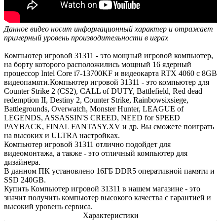
Данное видео носит информационный характер и отражает
примерный уровень производительности в играх
Компьютер игровой 31311 - это мощный игровой компьютер,
на борту которого расположились мощный 16 ядерный
процессор Intel Core i7-13700KF и видеокарта RTX 4060 с 8GB
видеопамяти.Компьютер игровой 31311 - это компьютер для
Counter Strike 2 (CS2), CALL of DUTY, Battlefield, Red dead
redemption II, Destiny 2, Counter Strike, Rainbowsixsiege,
Battlegrounds, Overwatch, Monster Hunter, LEAGUE of
LEGENDS, ASSASSIN'S CREED, NEED for SPEED
PAYBACK, FINAL FANTASY.XV и др. Вы сможете поиграть
на высоких и ULTRA настройках.
Компьютер игровой 31311 отлично подойдет для
видеомонтажа, а также - это отличный компьютер для
дизайнера.
В данном ПК установлено 16ГБ DDR5 оперативной памяти и
SSD 240GB.
Купить Компьютер игровой 31311 в нашем магазине - это
значит получить компьютер высокого качества с гарантией и
высокий уровень сервиса.
Характеристики