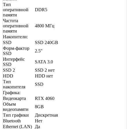
Тип
оперативной
DDR5
памяти
Частота
оперативной
4800 МГц
памяти
Накопители:
SSD
SSD 240GB
Форм-фактор
2.5"
SSD
Интерфейс
SATA 3.0
SSD
SSD 2
SSD 2 нет
HDD
HDD нет
Тип
SSD
накопителя
Графика:
Видеокарта
RTX 4060
Объем
8GB
видеопамяти
Тип графики
Дискретная
Bluetooth
Нет
Ethernet (LAN)
Да