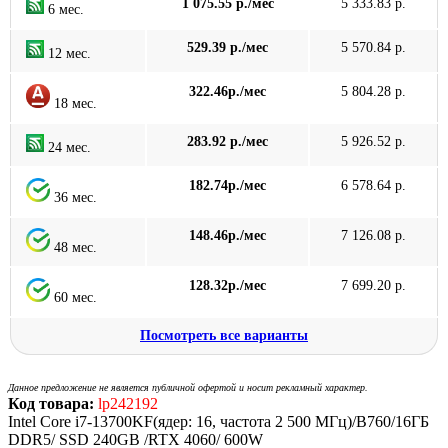
1 075.55 р./мес
5 333.83 р.
6 мес.
529.39 р./мес
5 570.84 р.
12 мес.
322.46р./мес
5 804.28 р.
18 мес.
283.92 р./мес
5 926.52 р.
24 мес.
182.74р./мес
6 578.64 р.
36 мес.
148.46р./мес
7 126.08 р.
48 мес.
128.32р./мес
7 699.20 р.
60 мес.
Посмотреть все варианты
Данное предложение не является публичной офертой и носит рекламный характер.
Код товара:
lp242192
Intel Core i7-13700KF(ядер: 16, частота 2 500 МГц)/B760/16ГБ
DDR5/ SSD 240GB /RTX 4060/ 600W