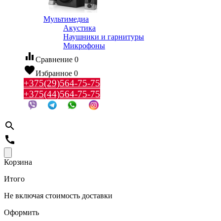
Мультимедиа
Акустика
Наушники и гарнитуры
Микрофоны
equalizer
Сравнение
0
favorite
Избранное
0
+375(29)564-75-75
+375(44)564-75-75
search
call
Корзина
Итого
Не включая стоимость доставки
Оформить