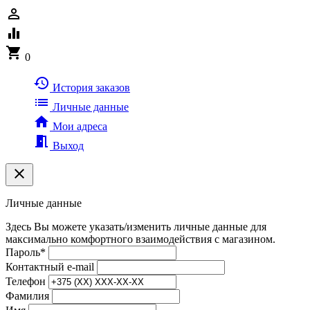
person_outline
equalizer
shopping_cart
0
history
История заказов
list
Личные данные
home
Мои адреса
meeting_room
Выход
clear
Личные данные
Здесь Вы можете указать/изменить личные данные для
максимально комфортного взаимодействия с магазином.
Пароль
*
Контактный e-mail
Телефон
Фамилия