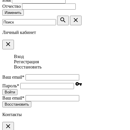
Имя
Отчество
Изменить
search
clear
Личный кабинет
clear
Вход
Регистрация
Восстановить
Ваш email
*
vpn_key
Пароль
*
Войти
Ваш email
*
Воcстановить
Контакты
clear