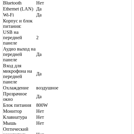
Bluetooth
Нет
Ethernet (LAN)
Да
Wi-Fi
Да
Корпус и блок
питания:
USB на
передней
2
панеле
Аудио выход на
передней
Да
панеле
Вход для
микрофона на
Да
передней
панеле
Охлаждение
воздушное
Прозрачное
Да
окно
Блок питания
800W
Монитор
Нет
Клавиатура
Нет
Мышь
Нет
Оптический