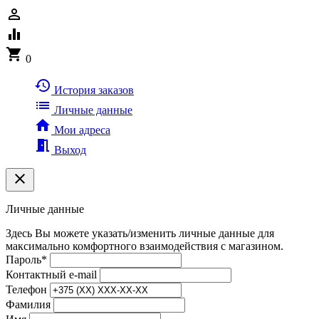
person_outline
equalizer
shopping_cart
0
history
История заказов
list
Личные данные
home
Мои адреса
meeting_room
Выход
clear
Личные данные
Здесь Вы можете указать/изменить личные данные для
максимально комфортного взаимодействия с магазином.
Пароль
*
Контактный e-mail
Телефон
Фамилия