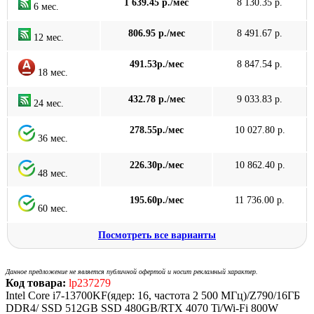
1 639.45 р./мес
8 130.35 р.
6 мес.
806.95 р./мес
8 491.67 р.
12 мес.
491.53р./мес
8 847.54 р.
18 мес.
432.78 р./мес
9 033.83 р.
24 мес.
278.55р./мес
10 027.80 р.
36 мес.
226.30р./мес
10 862.40 р.
48 мес.
195.60р./мес
11 736.00 р.
60 мес.
Посмотреть все варианты
Данное предложение не является публичной офертой и носит рекламный характер.
Код товара:
lp237279
Intel Core i7-13700KF(ядер: 16, частота 2 500 МГц)/Z790/16ГБ
DDR4/ SSD 512GB SSD 480GB/RTX 4070 Ti/Wi-Fi 800W