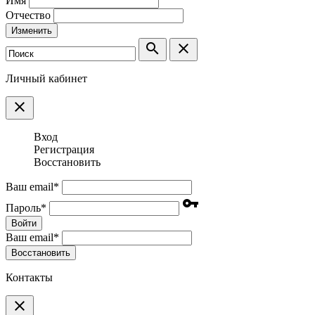
Имя
Отчество
Изменить
search
clear
Личный кабинет
clear
Вход
Регистрация
Восстановить
Ваш email
*
vpn_key
Пароль
*
Войти
Ваш email
*
Воcстановить
Контакты
clear