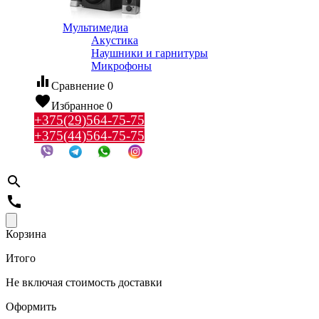
Мультимедиа
Акустика
Наушники и гарнитуры
Микрофоны
equalizer
Сравнение
0
favorite
Избранное
0
+375(29)564-75-75
+375(44)564-75-75
search
call
Корзина
Итого
Не включая стоимость доставки
Оформить