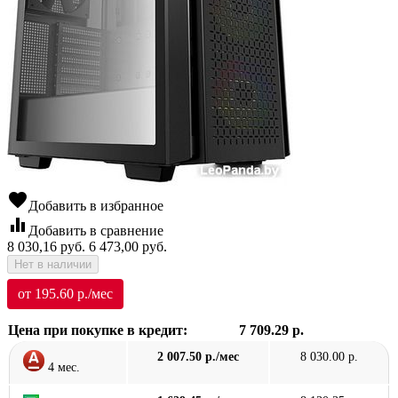
favorite
Добавить в избранное
equalizer
Добавить в сравнение
8 030,16
руб.
6 473,00
руб.
Нет в наличии
от 195.60 р./мес
Цена при покупке в кредит:
7 709.29 р.
2 007.50 р./мес
8 030.00 р.
4 мес.