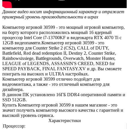
Данное видео носит информационный характер и отражает
примерный уровень производительности в играх
Компьютер игровой 30599 - это мощный игровой компьютер,
на борту которого расположились мощный 16 ядерный
процессор Intel Core i7-13700KF и видеокарта RTX 4070 Ti с
12GB видеопамяти.Компьютер игровой 30599 - это
компьютер для Counter Strike 2 (CS2), CALL of DUTY,
Battlefield, Red dead redemption II, Destiny 2, Counter Strike,
Rainbowsixsiege, Battlegrounds, Overwatch, Monster Hunter,
LEAGUE of LEGENDS, ASSASSIN'S CREED, NEED for
SPEED PAYBACK, FINAL FANTASY.XV и др. Вы сможете
поиграть на высоких и ULTRA настройках.
Компьютер игровой 30599 отлично подойдет для
видеомонтажа, а также - это отличный компьютер для
дизайнера.
В данном ПК установлено 16ГБ DDR4 оперативной памяти и
SSD 512GB.
Купить Компьютер игровой 30599 в нашем магазине - это
значит получить компьютер высокого качества с гарантией и
высокий уровень сервиса.
Характеристики
Процессор: