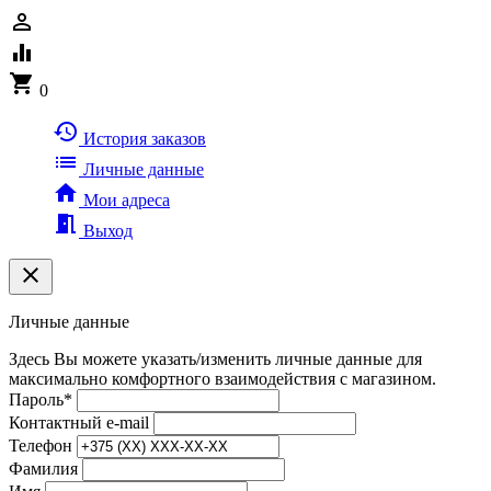
person_outline
equalizer
shopping_cart
0
history
История заказов
list
Личные данные
home
Мои адреса
meeting_room
Выход
clear
Личные данные
Здесь Вы можете указать/изменить личные данные для
максимально комфортного взаимодействия с магазином.
Пароль
*
Контактный e-mail
Телефон
Фамилия