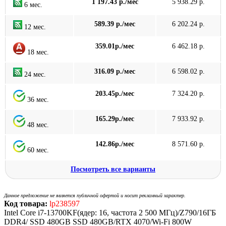
1 197.43 р./мес
5 938.29 р.
6 мес.
589.39 р./мес
6 202.24 р.
12 мес.
359.01р./мес
6 462.18 р.
18 мес.
316.09 р./мес
6 598.02 р.
24 мес.
203.45р./мес
7 324.20 р.
36 мес.
165.29р./мес
7 933.92 р.
48 мес.
142.86р./мес
8 571.60 р.
60 мес.
Посмотреть все варианты
Данное предложение не является публичной офертой и носит рекламный характер.
Код товара:
lp238597
Intel Core i7-13700KF(ядер: 16, частота 2 500 МГц)/Z790/16ГБ
DDR4/ SSD 480GB SSD 480GB/RTX 4070/Wi-Fi 800W