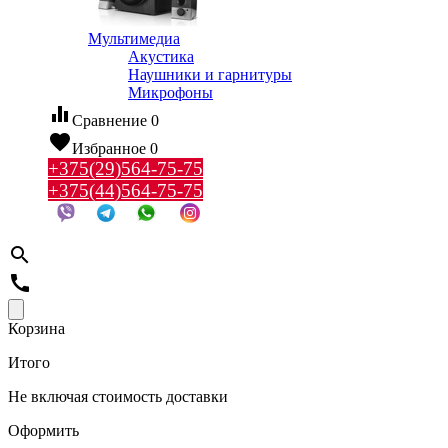
Мультимедиа
Акустика
Наушники и гарнитуры
Микрофоны
equalizer
Сравнение
0
favorite
Избранное
0
+375(29)564-75-75
+375(44)564-75-75
search
call
Корзина
Итого
Не включая стоимость доставки
Оформить