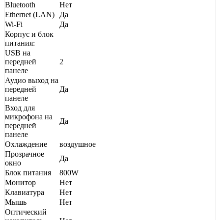
Bluetooth
Нет
Ethernet (LAN)
Да
Wi-Fi
Да
Корпус и блок
питания:
USB на
передней
2
панеле
Аудио выход на
передней
Да
панеле
Вход для
микрофона на
Да
передней
панеле
Охлаждение
воздушное
Прозрачное
Да
окно
Блок питания
800W
Монитор
Нет
Клавиатура
Нет
Мышь
Нет
Оптический