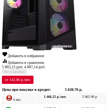
favorite
Добавить в избранное
equalizer
Добавить в сравнение
5 865,15
руб.
4 887,14
руб.
Нет в наличии
от 142.86 р./мес
Цена при покупке в кредит:
5 630.76 р.
1 466.25 р./мес
5 865.00 р.
4 мес.