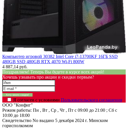
Компьютер игровой 30382 Intel Core i7-13700KF 16ГБ SSD
480GB SSD 480GB RTX 4070 Wi-Fi 800W
4 887,14 руб.
Поздравляем! Теперь Вы будете в курсе всех акций!
Хочешь узнавать про акции и скидки первым?
Я согласен с условиями
Пользовательского соглашения
ООО "Конфиг"
Режим работы:
Пн , Вт , Ср , Чт , Пт c 09:00 до 21:00 ; Сб c
10:00 до 18:00
Свидетельство No выдано 5 декабря 2024 г. Минским
горисполкомом