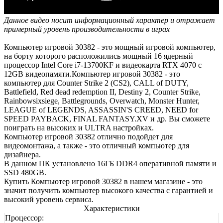
Данное видео носит информационный характер и отражает
примерный уровень производительности в играх
Компьютер игровой 30382 - это мощный игровой компьютер,
на борту которого расположились мощный 16 ядерный
процессор Intel Core i7-13700KF и видеокарта RTX 4070 с
12GB видеопамяти.Компьютер игровой 30382 - это
компьютер для Counter Strike 2 (CS2), CALL of DUTY,
Battlefield, Red dead redemption II, Destiny 2, Counter Strike,
Rainbowsixsiege, Battlegrounds, Overwatch, Monster Hunter,
LEAGUE of LEGENDS, ASSASSIN'S CREED, NEED for
SPEED PAYBACK, FINAL FANTASY.XV и др. Вы сможете
поиграть на высоких и ULTRA настройках.
Компьютер игровой 30382 отлично подойдет для
видеомонтажа, а также - это отличный компьютер для
дизайнера.
В данном ПК установлено 16ГБ DDR4 оперативной памяти и
SSD 480GB.
Купить Компьютер игровой 30382 в нашем магазине - это
значит получить компьютер высокого качества с гарантией и
высокий уровень сервиса.
Характеристики
Процессор: