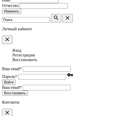
Имя
Отчество
Изменить
search
clear
Личный кабинет
clear
Вход
Регистрация
Восстановить
Ваш email
*
vpn_key
Пароль
*
Войти
Ваш email
*
Воcстановить
Контакты
clear