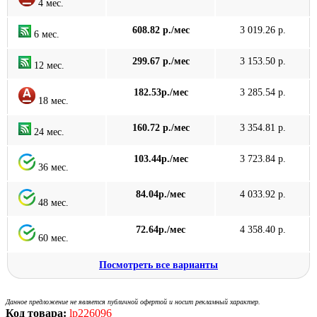
4 мес.
608.82 р./мес
3 019.26 р.
6 мес.
299.67 р./мес
3 153.50 р.
12 мес.
182.53р./мес
3 285.54 р.
18 мес.
160.72 р./мес
3 354.81 р.
24 мес.
103.44р./мес
3 723.84 р.
36 мес.
84.04р./мес
4 033.92 р.
48 мес.
72.64р./мес
4 358.40 р.
60 мес.
Посмотреть все варианты
Данное предложение не является публичной офертой и носит рекламный характер.
Код товара:
lp226096