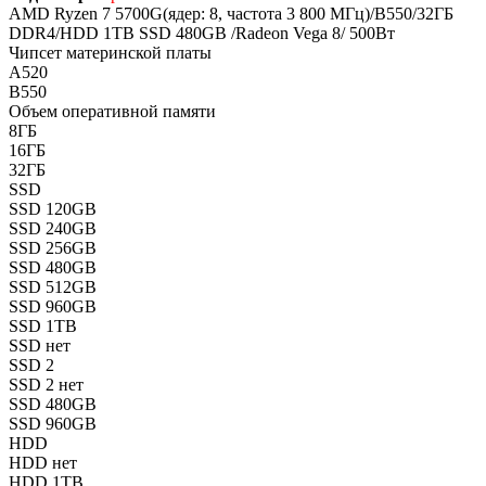
AMD Ryzen 7 5700G(ядер: 8, частота 3 800 МГц)/B550/32ГБ
DDR4/HDD 1TB SSD 480GB /Radeon Vega 8/ 500Вт
Чипсет материнской платы
A520
B550
Объем оперативной памяти
8ГБ
16ГБ
32ГБ
SSD
SSD 120GB
SSD 240GB
SSD 256GB
SSD 480GB
SSD 512GB
SSD 960GB
SSD 1TB
SSD нет
SSD 2
SSD 2 нет
SSD 480GB
SSD 960GB
HDD
HDD нет
HDD 1TB