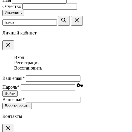
Имя
Отчество
Изменить
search
clear
Личный кабинет
clear
Вход
Регистрация
Восстановить
Ваш email
*
vpn_key
Пароль
*
Войти
Ваш email
*
Воcстановить
Контакты
clear