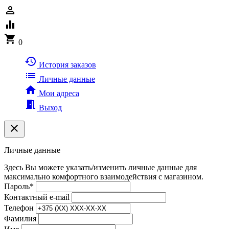
person_outline
equalizer
shopping_cart
0
history
История заказов
list
Личные данные
home
Мои адреса
meeting_room
Выход
clear
Личные данные
Здесь Вы можете указать/изменить личные данные для
максимально комфортного взаимодействия с магазином.
Пароль
*
Контактный e-mail
Телефон
Фамилия