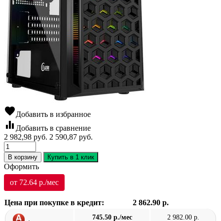
favorite
Добавить в избранное
equalizer
Добавить в сравнение
2 982,98
руб.
2 590,87
руб.
В корзину
Купить в 1 клик
Оформить
от 72.64 р./мес
Цена при покупке в кредит:
2 862.90 р.
745.50 р./мес
2 982.00 р.