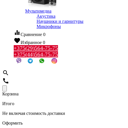
Мультимедиа
Акустика
Наушники и гарнитуры
Микрофоны
equalizer
Сравнение
0
favorite
Избранное
0
+375(29)564-75-75
+375(44)564-75-75
search
call
Корзина
Итого
Не включая стоимость доставки
Оформить