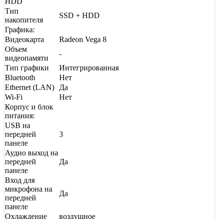
HDD
Тип
SSD + HDD
накопителя
Графика:
Видеокарта
Radeon Vega 8
Объем
-
видеопамяти
Тип графики
Интегрированная
Bluetooth
Нет
Ethernet (LAN)
Да
Wi-Fi
Нет
Корпус и блок
питания:
USB на
передней
3
панеле
Аудио выход на
передней
Да
панеле
Вход для
микрофона на
Да
передней
панеле
Охлаждение
воздушное