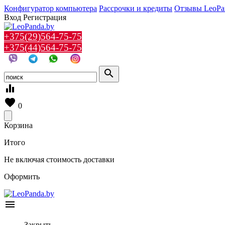
Конфигуратор компьютера
Рассрочки и кредиты
Отзывы LeoPa
Вход
Регистрация
+375(29)564-75-75
+375(44)564-75-75
search
equalizer
favorite
0
Корзина
Итого
Не включая стоимость доставки
Оформить
menu
Закрыть