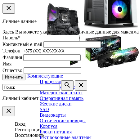
clear
Личные данные
Здесь Вы можете указать/изменить личные данные для максима
Пароль
*
Контактный e-mail
Телефон
Фамилия
Имя
Отчество
Комплектующие
Изменить
Процессоры
search
clear
Системы охлаждения
Материнские платы
Личный кабинет
Оперативная память
Жесткие диски
SSD
clear
Видеокарты
Оптические приводы
Вход
Корпуса
Регистрация
Блоки питания
Восстановить
Беспроводные адаптеры