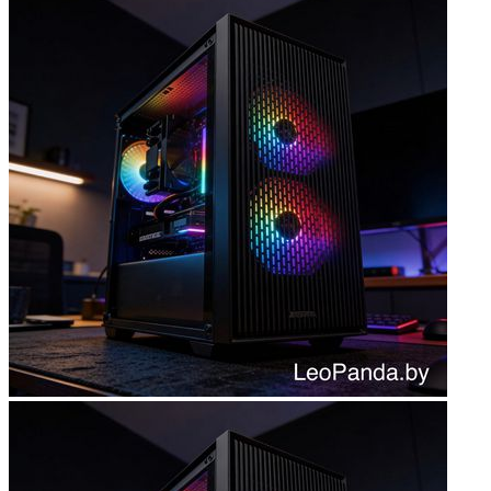
Мыши
Наборы клавиатура и мышь
Коврики для мыши
Мультимедиа
Акустика
Наушники и гарнитуры
Микрофоны