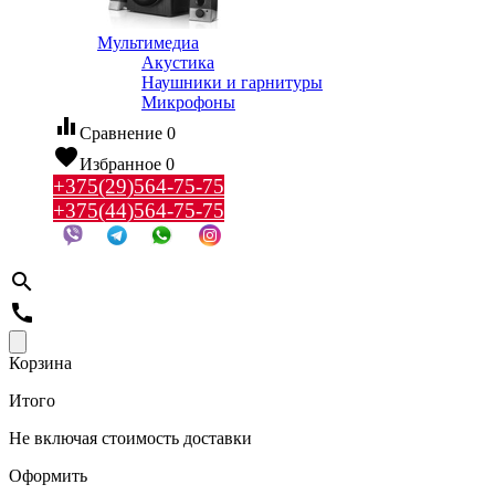
Мультимедиа
Акустика
Наушники и гарнитуры
Микрофоны
equalizer
Сравнение
0
favorite
Избранное
0
+375(29)564-75-75
+375(44)564-75-75
search
call
Корзина
Итого
Не включая стоимость доставки
Оформить