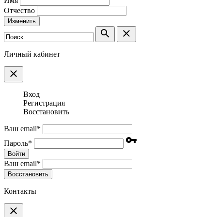
Имя
Отчество
Изменить
search
clear
Личный кабинет
clear
Вход
Регистрация
Восстановить
Ваш email
*
vpn_key
Пароль
*
Войти
Ваш email
*
Воcстановить
Контакты
clear