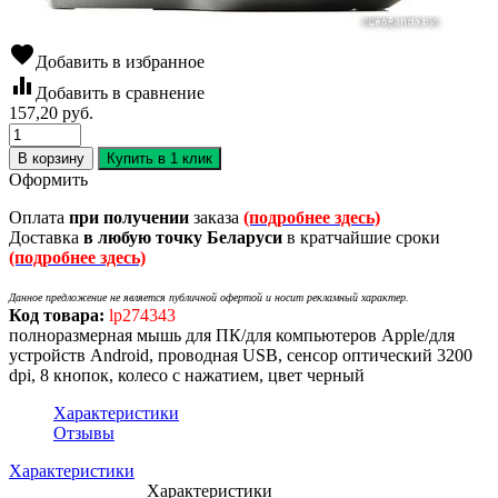
favorite
Добавить в избранное
equalizer
Добавить в сравнение
157,20
руб.
В корзину
Купить в 1 клик
Оформить
Оплата
при получении
заказа
(подробнее здесь)
Доставка
в любую точку Беларуси
в кратчайшие сроки
(подробнее здесь)
Данное предложение не является публичной офертой и носит рекламный характер.
Код товара:
lp274343
полноразмерная мышь для ПК/для компьютеров Apple/для
устройств Android, проводная USB, сенсор оптический 3200
dpi, 8 кнопок, колесо с нажатием, цвет черный
Характеристики
Отзывы
Характеристики
Характеристики