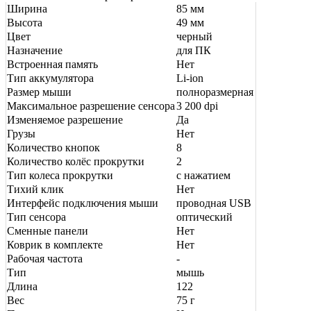
Ширина
85 мм
Высота
49 мм
Цвет
черный
Назначение
для ПК
Встроенная память
Нет
Тип аккумулятора
Li-ion
Размер мыши
полноразмерная
Максимальное разрешение сенсора
3 200 dpi
Изменяемое разрешение
Да
Грузы
Нет
Количество кнопок
8
Количество колёс прокрутки
2
Тип колеса прокрутки
с нажатием
Тихий клик
Нет
Интерфейс подключения мыши
проводная USB
Тип сенсора
оптический
Сменные панели
Нет
Коврик в комплекте
Нет
Рабочая частота
-
Тип
мышь
Длина
122
Вес
75 г