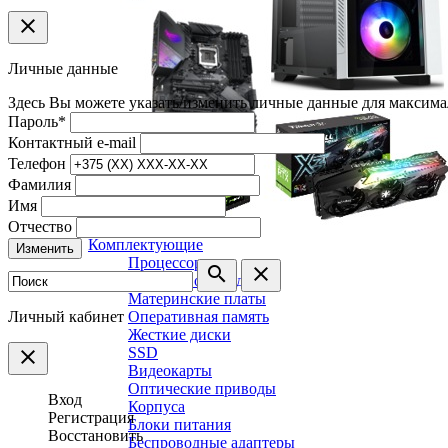
clear
Личные данные
Здесь Вы можете указать/изменить личные данные для максима
Пароль
*
Контактный e-mail
Телефон
Фамилия
Имя
Отчество
Комплектующие
Изменить
Процессоры
search
clear
Системы охлаждения
Материнские платы
Личный кабинет
Оперативная память
Жесткие диски
SSD
clear
Видеокарты
Оптические приводы
Вход
Корпуса
Регистрация
Блоки питания
Восстановить
Беспроводные адаптеры