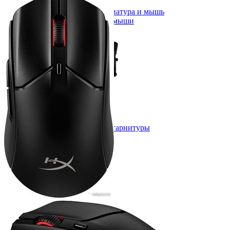
Мыши
Наборы клавиатура и мышь
Коврики для мыши
Мультимедиа
Акустика
Наушники и гарнитуры
Микрофоны