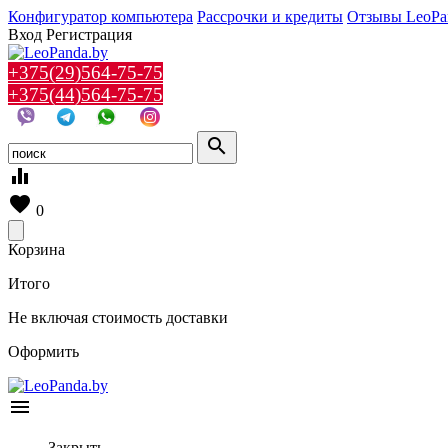
Конфигуратор компьютера
Рассрочки и кредиты
Отзывы LeoPa
Вход
Регистрация
+375(29)564-75-75
+375(44)564-75-75
search
equalizer
favorite
0
Корзина
Итого
Не включая стоимость доставки
Оформить
menu
Закрыть