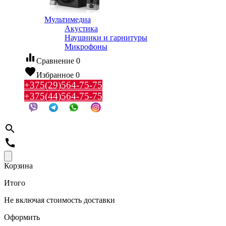
Мультимедиа
Акустика
Наушники и гарнитуры
Микрофоны
equalizer
Сравнение
0
favorite
Избранное
0
+375(29)564-75-75
+375(44)564-75-75
search
call
Корзина
Итого
Не включая стоимость доставки
Оформить