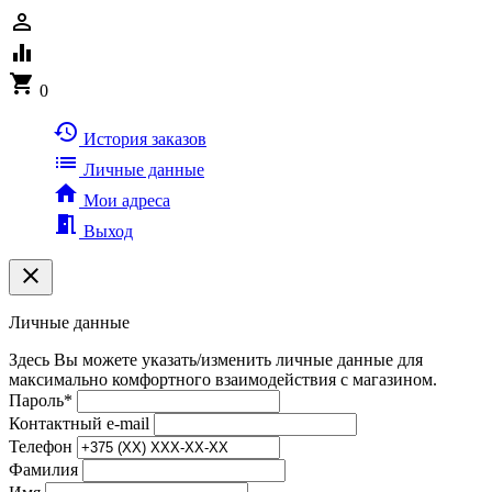
person_outline
equalizer
shopping_cart
0
history
История заказов
list
Личные данные
home
Мои адреса
meeting_room
Выход
clear
Личные данные
Здесь Вы можете указать/изменить личные данные для
максимально комфортного взаимодействия с магазином.
Пароль
*
Контактный e-mail
Телефон
Фамилия