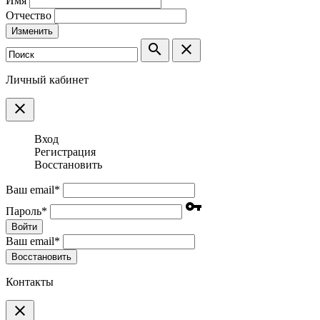
Имя
Отчество
Изменить
search
clear
Личный кабинет
clear
Вход
Регистрация
Восстановить
Ваш email
*
vpn_key
Пароль
*
Войти
Ваш email
*
Воcстановить
Контакты
clear