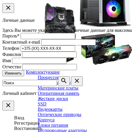
clear
Личные данные
Здесь Вы можете указать/изменить личные данные для максима
Пароль
*
Контактный e-mail
Телефон
Фамилия
Имя
Отчество
Комплектующие
Изменить
Процессоры
search
clear
Системы охлаждения
Материнские платы
Личный кабинет
Оперативная память
Жесткие диски
SSD
clear
Видеокарты
Оптические приводы
Вход
Корпуса
Регистрация
Блоки питания
Восстановить
Беспроводные адаптеры