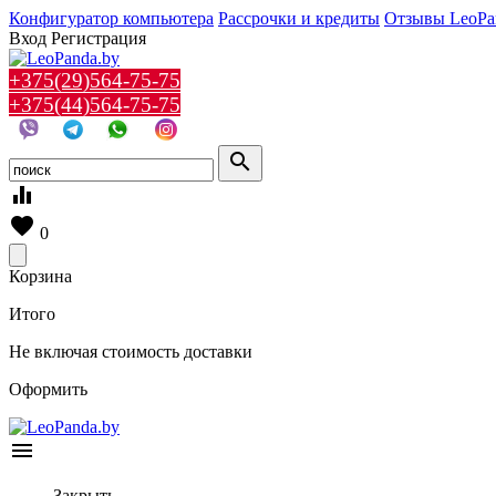
Конфигуратор компьютера
Рассрочки и кредиты
Отзывы LeoPa
Вход
Регистрация
+375(29)564-75-75
+375(44)564-75-75
search
equalizer
favorite
0
Корзина
Итого
Не включая стоимость доставки
Оформить
menu
Закрыть