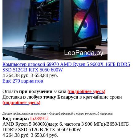
Компьютер игровой 69970 AMD Ryzen 5 9600X 16ГБ DDR5
SSD 512GB RTX 5050 600W
4 264,38
руб.
3 653,84
руб.
Ещё 279 вариантов
Оплата
при получении
заказа
(подробнее здесь)
Доставка
в любую точку Беларуси
в кратчайшие сроки
(подробнее здесь)
Данное предложение не является публичной офертой и носит рекламный характер.
Код товара:
lp289912
AMD Ryzen 5 9600X(ядер: 6, частота 3 900 МГц)/B650/16ГБ
DDR5/ SSD 512GB /RTX 5050/ 600W
4 264,38
руб.
3 653,84
руб.