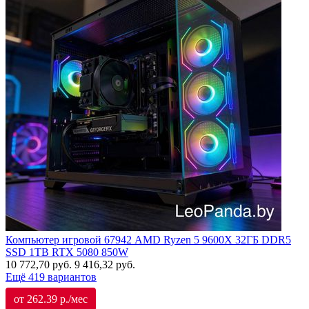
Компьютер игровой 67942 AMD Ryzen 5 9600X 32ГБ DDR5
SSD 1TB RTX 5080 850W
10 772,70
руб.
9 416,32
руб.
Ещё 419 вариантов
от 262.39 р./мес