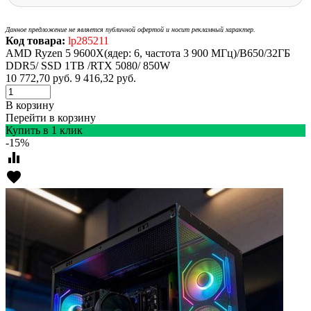
Данное предложение не является публичной офертой и носит рекламный характер.
Код товара:
lp285211
AMD Ryzen 5 9600X(ядер: 6, частота 3 900 МГц)/B650/32ГБ
DDR5/ SSD 1TB /RTX 5080/ 850W
10 772,70
руб.
9 416,32
руб.
В корзину
Перейти в корзину
Купить в 1 клик
-15%
equalizer
favorite