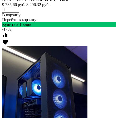
9 735,66
руб.
8 296,32
руб.
В корзину
Перейти в корзину
Купить в 1 клик
-17%
equalizer
favorite