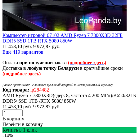
Компьютер игровой 67102 AMD Ryzen 7 7800X3D 32ГБ
DDR5 SSD 1TB RTX 5080 850W
11 458,10
руб.
9 972,87
руб.
Ещё 419 вариантов
Оплата
при получении
заказа
(подробнее здесь)
Доставка
в любую точку Беларуси
в кратчайшие сроки
(подробнее здесь)
Данное предложение не является публичной офертой и носит рекламный характер.
Код товара:
lp284482
AMD Ryzen 7 7800X3D(ядер: 8, частота 4 200 МГц)/B650/32ГБ
DDR5/ SSD 1TB /RTX 5080/ 850W
11 458,10
руб.
9 972,87
руб.
В корзину
Перейти в корзину
Купить в 1 клик
-14%