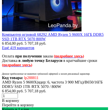
Компьютер игровой 68292 AMD Ryzen 5 9600X 16ГБ DDR5
SSD 1TB RTX 5070 800W
6 854,00
руб.
5 707,18
руб.
Ещё 419 вариантов
Оплата
при получении
заказа
(подробнее здесь)
Доставка
в любую точку Беларуси
в кратчайшие сроки
(подробнее здесь)
Данное предложение не является публичной офертой и носит рекламный характер.
Код товара:
lp288811
AMD Ryzen 5 9600X(ядер: 6, частота 3 900 МГц)/B650/16ГБ
DDR5/ SSD 1TB /RTX 5070 / 800W
6 854,00
руб.
5 707,18
руб.
В корзину
Перейти в корзину
Купить в 1 клик