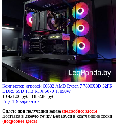
Компьютер игровой 66682 AMD Ryzen 7 7800X3D 32ГБ
DDR5 SSD 1TB RTX 5070 Ti 850W
10 421,06
руб.
8 852,86
руб.
Ещё 419 вариантов
Оплата
при получении
заказа
(подробнее здесь)
Доставка
в любую точку Беларуси
в кратчайшие сроки
(подробнее здесь)