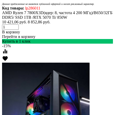
Данное предложение не является публичной офертой и носит рекламный характер.
Код товара:
lp286011
AMD Ryzen 7 7800X3D(ядер: 8, частота 4 200 МГц)/B650/32ГБ
DDR5/ SSD 1TB /RTX 5070 Ti/ 850W
10 421,06
руб.
8 852,86
руб.
В корзину
Перейти в корзину
Купить в 1 клик
-15%
equalizer
favorite