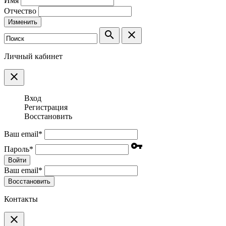
Имя
Отчество
Изменить
search
clear
Личный кабинет
clear
Вход
Регистрация
Восстановить
Ваш email
*
vpn_key
Пароль
*
Войти
Ваш email
*
Воcстановить
Контакты
clear