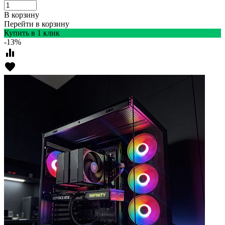
В корзину
Перейти в корзину
Купить в 1 клик
-13%
equalizer
favorite