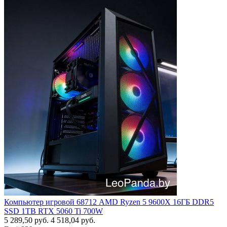
Компьютер игровой 68712 AMD Ryzen 5 9600X 16ГБ DDR5
SSD 1TB RTX 5060 Ti 700W
5 289,50
руб.
4 518,04
руб.