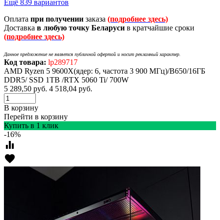
Ещё 839 вариантов
Оплата
при получении
заказа
(подробнее здесь)
Доставка
в любую точку Беларуси
в кратчайшие сроки
(подробнее здесь)
Данное предложение не является публичной офертой и носит рекламный характер.
Код товара:
lp289717
AMD Ryzen 5 9600X(ядер: 6, частота 3 900 МГц)/B650/16ГБ
DDR5/ SSD 1TB /RTX 5060 Ti/ 700W
5 289,50
руб.
4 518,04
руб.
В корзину
Перейти в корзину
Купить в 1 клик
-16%
equalizer
favorite