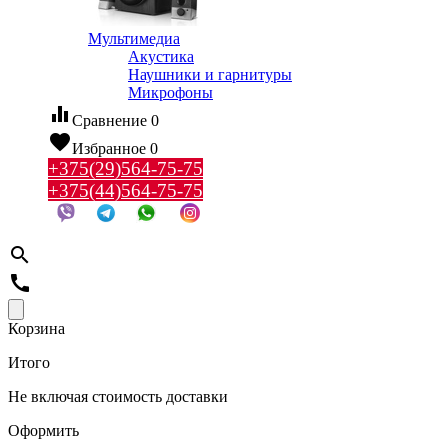
Мультимедиа
Акустика
Наушники и гарнитуры
Микрофоны
equalizer
Сравнение
0
favorite
Избранное
0
+375(29)564-75-75
+375(44)564-75-75
search
call
Корзина
Итого
Не включая стоимость доставки
Оформить