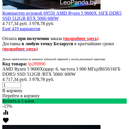
Компьютер игровой 69550 AMD Ryzen 5 9600X 16ГБ DDR5
SSD 512GB RTX 5060 600W
4 717,34
руб.
3 978,78
руб.
Ещё 419 вариантов
Оплата
при получении
заказа
(подробнее здесь)
Доставка
в любую точку Беларуси
в кратчайшие сроки
(подробнее здесь)
Данное предложение не является публичной офертой и носит рекламный характер.
Код товара:
lp289890
AMD Ryzen 5 9600X(ядер: 6, частота 3 900 МГц)/B650/16ГБ
DDR5/ SSD 512GB /RTX 5060/ 600W
4 717,34
руб.
3 978,78
руб.
В корзину
Перейти в корзину
Купить в 1 клик
-15%
equalizer
favorite