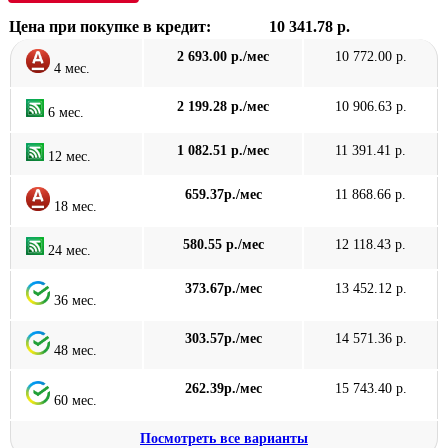
Цена при покупке в кредит:
10 341.78 р.
2 693.00 р./мес
10 772.00 р.
4 мес.
2 199.28 р./мес
10 906.63 р.
6 мес.
1 082.51 р./мес
11 391.41 р.
12 мес.
659.37р./мес
11 868.66 р.
18 мес.
580.55 р./мес
12 118.43 р.
24 мес.
373.67р./мес
13 452.12 р.
36 мес.
303.57р./мес
14 571.36 р.
48 мес.
262.39р./мес
15 743.40 р.
60 мес.
Посмотреть все варианты