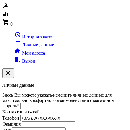
person_outline
equalizer
shopping_cart
0
history
История заказов
list
Личные данные
home
Мои адреса
meeting_room
Выход
clear
Личные данные
Здесь Вы можете указать/изменить личные данные для
максимально комфортного взаимодействия с магазином.
Пароль
*
Контактный e-mail
Телефон
Фамилия