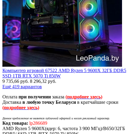
Компьютер игровой 67522 AMD Ryzen 5 9600X 32ГБ DDR5
SSD 1TB RTX 5070 Ti 850W
9 735,66
руб.
8 296,32
руб.
Ещё 419 вариантов
Оплата
при получении
заказа
(подробнее здесь)
Доставка
в любую точку Беларуси
в кратчайшие сроки
(подробнее здесь)
Данное предложение не является публичной офертой и носит рекламный характер.
Код товара:
lp286689
AMD Ryzen 5 9600X(ядер: 6, частота 3 900 МГц)/B650/32ГБ
DDR5/ SSD 1TB /RTX 5070 Ti/ 850W