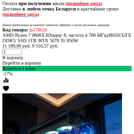
Оплата
при получении
заказа
(подробнее здесь)
Доставка
в любую точку Беларуси
в кратчайшие сроки
(подробнее здесь)
Данное предложение не является публичной офертой и носит рекламный характер.
Код товара:
lp278626
AMD Ryzen 7 9800X3D(ядер: 8, частота 4 700 МГц)/B650/32ГБ
DDR5/ SSD 1TB /RTX 5070 Ti/ 850W
11 189,90
руб.
9 516,57
руб.
В корзину
Перейти в корзину
Купить в 1 клик
-17%
equalizer
favorite