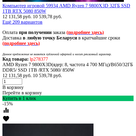
Компьютер игровой 59934 AMD Ryzen 7 9800X3D 32ГБ SSD
1TB RTX 5080 850W
12 131,58
руб.
10 539,78
руб.
Ещё 209 вариантов
Оплата
при получении
заказа
(подробнее здесь)
Доставка
в любую точку Беларуси
в кратчайшие сроки
(подробнее здесь)
Данное предложение не является публичной офертой и носит рекламный характер.
Код товара:
lp278377
AMD Ryzen 7 9800X3D(ядер: 8, частота 4 700 МГц)/B650/32ГБ
DDR5/ SSD 1TB /RTX 5080/ 850W
12 131,58
руб.
10 539,78
руб.
В корзину
Перейти в корзину
Купить в 1 клик
-15%
equalizer
favorite