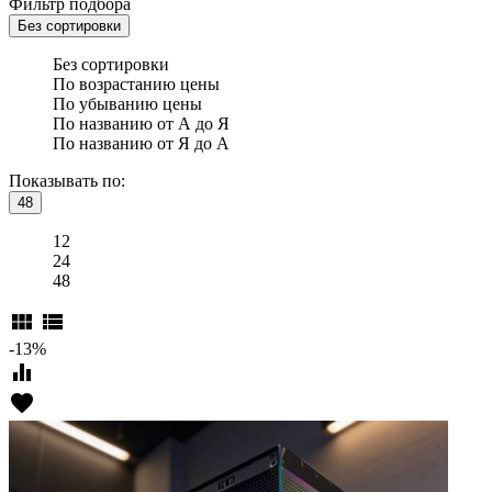
Фильтр подбора
Без сортировки
Без сортировки
По возрастанию цены
По убыванию цены
По названию от А до Я
По названию от Я до А
Показывать по:
48
12
24
48
view_module
view_list
-13%
equalizer
favorite