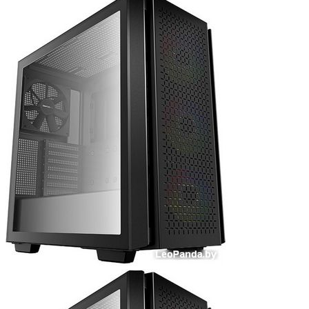
Мыши
Наборы клавиатура и мышь
Коврики для мыши
Мультимедиа
Акустика
Наушники и гарнитуры
Микрофоны