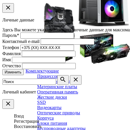
clear
Личные данные
Здесь Вы можете указать/изменить личные данные для максима
Пароль
*
Контактный e-mail
Телефон
Фамилия
Имя
Отчество
Комплектующие
Изменить
Процессоры
search
clear
Системы охлаждения
Материнские платы
Личный кабинет
Оперативная память
Жесткие диски
SSD
clear
Видеокарты
Оптические приводы
Вход
Корпуса
Регистрация
Блоки питания
Восстановить
Беспроводные адаптеры