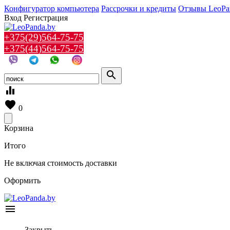
Конфигуратор компьютера
Рассрочки и кредиты
Отзывы LeoPa
Вход
Регистрация
+375(29)564-75-75
+375(44)564-75-75
search
equalizer
favorite
0
Корзина
Итого
Не включая стоимость доставки
Оформить
menu
Закрыть