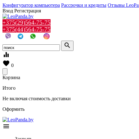
Конфигуратор компьютера
Рассрочки и кредиты
Отзывы LeoPa
Вход
Регистрация
+375(29)564-75-75
+375(44)564-75-75
search
equalizer
favorite
0
Корзина
Итого
Не включая стоимость доставки
Оформить
menu
Закрыть