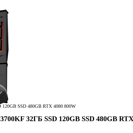
SSD 120GB SSD 480GB RTX 4080 800W
7-13700KF 32ГБ SSD 120GB SSD 480GB RT