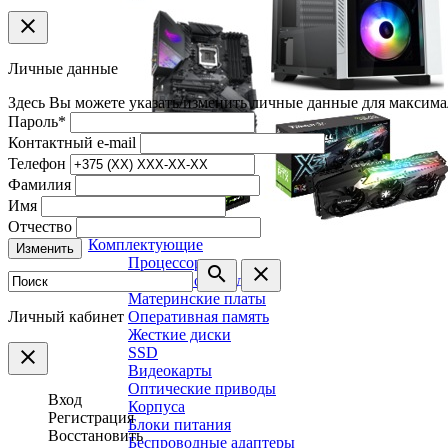
clear
Личные данные
Здесь Вы можете указать/изменить личные данные для максима
Пароль
*
Контактный e-mail
Телефон
Фамилия
Имя
Отчество
Комплектующие
Изменить
Процессоры
search
clear
Системы охлаждения
Материнские платы
Личный кабинет
Оперативная память
Жесткие диски
SSD
clear
Видеокарты
Оптические приводы
Вход
Корпуса
Регистрация
Блоки питания
Восстановить
Беспроводные адаптеры