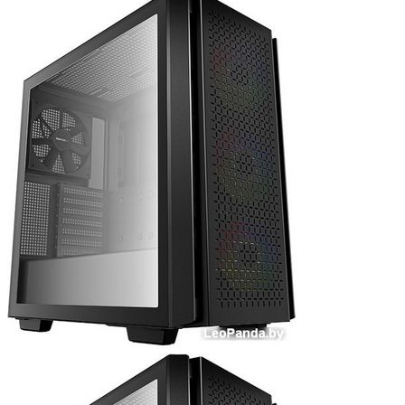
Мыши
Наборы клавиатура и мышь
Коврики для мыши
Мультимедиа
Акустика
Наушники и гарнитуры
Микрофоны