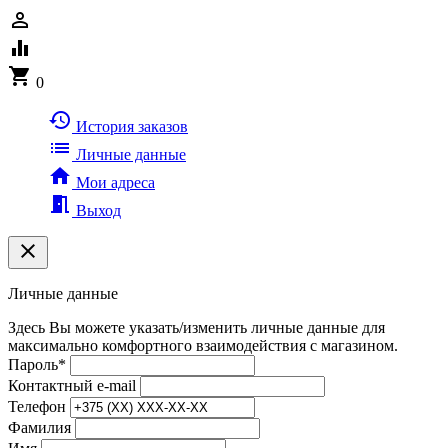
person_outline
equalizer
shopping_cart
0
history
История заказов
list
Личные данные
home
Мои адреса
meeting_room
Выход
clear
Личные данные
Здесь Вы можете указать/изменить личные данные для
максимально комфортного взаимодействия с магазином.
Пароль
*
Контактный e-mail
Телефон
Фамилия