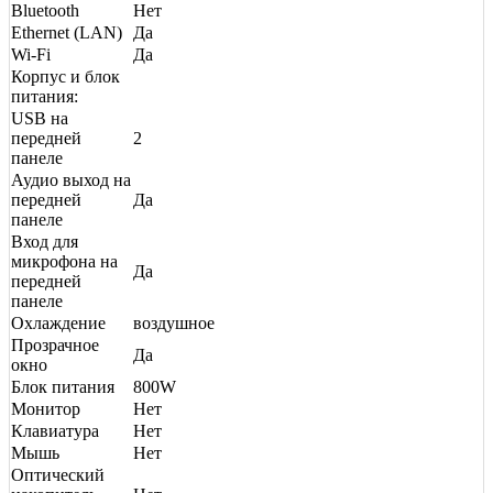
Bluetooth
Нет
Ethernet (LAN)
Да
Wi-Fi
Да
Корпус и блок
питания:
USB на
передней
2
панеле
Аудио выход на
передней
Да
панеле
Вход для
микрофона на
Да
передней
панеле
Охлаждение
воздушное
Прозрачное
Да
окно
Блок питания
800W
Монитор
Нет
Клавиатура
Нет
Мышь
Нет
Оптический