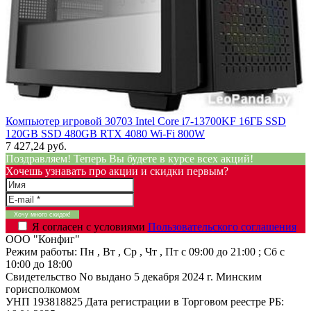
Компьютер игровой 30703 Intel Core i7-13700KF 16ГБ SSD
120GB SSD 480GB RTX 4080 Wi-Fi 800W
7 427,24 руб.
Поздравляем! Теперь Вы будете в курсе всех акций!
Хочешь узнавать про акции и скидки первым?
Я согласен с условиями
Пользовательского соглашения
ООО "Конфиг"
Режим работы:
Пн , Вт , Ср , Чт , Пт c 09:00 до 21:00 ; Сб c
10:00 до 18:00
Свидетельство No выдано 5 декабря 2024 г. Минским
горисполкомом
УНП 193818825
Дата регистрации в Торговом реестре РБ: