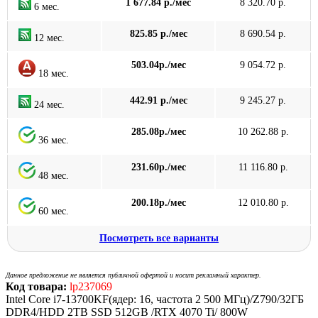
1 677.84 р./мес
8 320.70 р.
6 мес.
825.85 р./мес
8 690.54 р.
12 мес.
503.04р./мес
9 054.72 р.
18 мес.
442.91 р./мес
9 245.27 р.
24 мес.
285.08р./мес
10 262.88 р.
36 мес.
231.60р./мес
11 116.80 р.
48 мес.
200.18р./мес
12 010.80 р.
60 мес.
Посмотреть все варианты
Данное предложение не является публичной офертой и носит рекламный характер.
Код товара:
lp237069
Intel Core i7-13700KF(ядер: 16, частота 2 500 МГц)/Z790/32ГБ
DDR4/HDD 2TB SSD 512GB /RTX 4070 Ti/ 800W