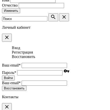
Имя
Отчество
Изменить
search
clear
Личный кабинет
clear
Вход
Регистрация
Восстановить
Ваш email
*
vpn_key
Пароль
*
Войти
Ваш email
*
Воcстановить
Контакты
clear