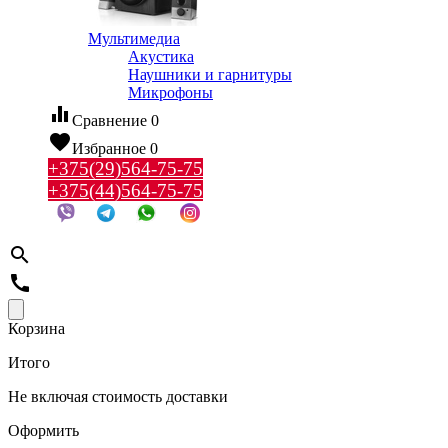
Мультимедиа
Акустика
Наушники и гарнитуры
Микрофоны
equalizer
Сравнение
0
favorite
Избранное
0
+375(29)564-75-75
+375(44)564-75-75
search
call
Корзина
Итого
Не включая стоимость доставки
Оформить