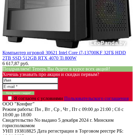
Компьютер игровой 30621 Intel Core i7-13700KF 32ГБ HDD
2TB SSD 512GB RTX 4070 Ti 800W
6 617,87 руб.
Поздравляем! Теперь Вы будете в курсе всех акций!
Хочешь узнавать про акции и скидки первым?
Я согласен с условиями
Пользовательского соглашения
ООО "Конфиг"
Режим работы:
Пн , Вт , Ср , Чт , Пт c 09:00 до 21:00 ; Сб c
10:00 до 18:00
Свидетельство No выдано 5 декабря 2024 г. Минским
горисполкомом
УНП 193818825
Дата регистрации в Торговом реестре РБ: