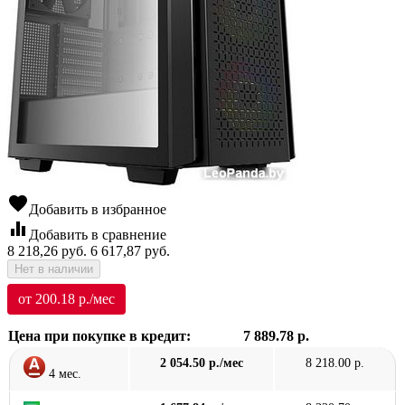
favorite
Добавить в избранное
equalizer
Добавить в сравнение
8 218,26
руб.
6 617,87
руб.
Нет в наличии
от 200.18 р./мес
Цена при покупке в кредит:
7 889.78 р.
2 054.50 р./мес
8 218.00 р.
4 мес.