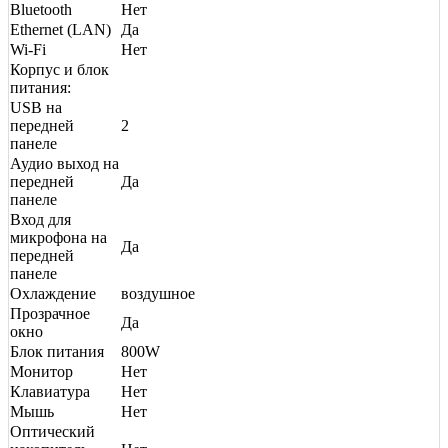
Bluetooth
Нет
Ethernet (LAN)
Да
Wi-Fi
Нет
Корпус и блок
питания:
USB на
передней
2
панеле
Аудио выход на
передней
Да
панеле
Вход для
микрофона на
Да
передней
панеле
Охлаждение
воздушное
Прозрачное
Да
окно
Блок питания
800W
Монитор
Нет
Клавиатура
Нет
Мышь
Нет
Оптический