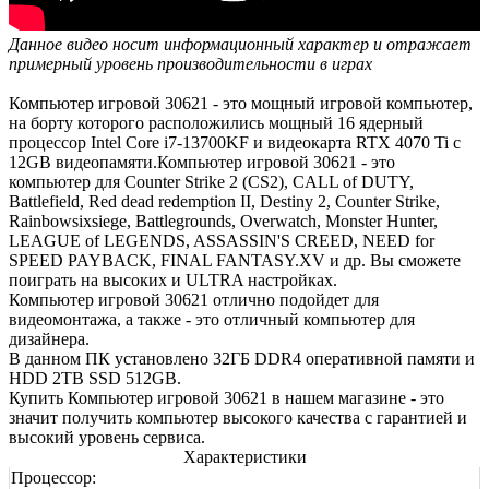
Данное видео носит информационный характер и отражает
примерный уровень производительности в играх
Компьютер игровой 30621 - это мощный игровой компьютер,
на борту которого расположились мощный 16 ядерный
процессор Intel Core i7-13700KF и видеокарта RTX 4070 Ti с
12GB видеопамяти.Компьютер игровой 30621 - это
компьютер для Counter Strike 2 (CS2), CALL of DUTY,
Battlefield, Red dead redemption II, Destiny 2, Counter Strike,
Rainbowsixsiege, Battlegrounds, Overwatch, Monster Hunter,
LEAGUE of LEGENDS, ASSASSIN'S CREED, NEED for
SPEED PAYBACK, FINAL FANTASY.XV и др. Вы сможете
поиграть на высоких и ULTRA настройках.
Компьютер игровой 30621 отлично подойдет для
видеомонтажа, а также - это отличный компьютер для
дизайнера.
В данном ПК установлено 32ГБ DDR4 оперативной памяти и
HDD 2TB SSD 512GB.
Купить Компьютер игровой 30621 в нашем магазине - это
значит получить компьютер высокого качества с гарантией и
высокий уровень сервиса.
Характеристики
Процессор: