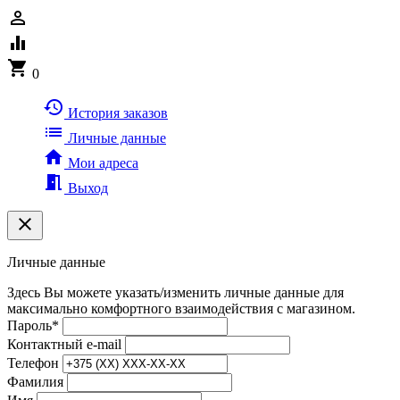
person_outline
equalizer
shopping_cart
0
history
История заказов
list
Личные данные
home
Мои адреса
meeting_room
Выход
clear
Личные данные
Здесь Вы можете указать/изменить личные данные для
максимально комфортного взаимодействия с магазином.
Пароль
*
Контактный e-mail
Телефон
Фамилия