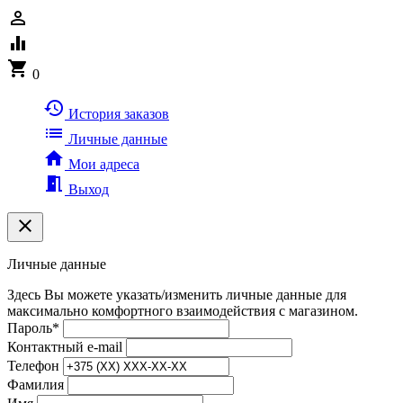
person_outline
equalizer
shopping_cart
0
history
История заказов
list
Личные данные
home
Мои адреса
meeting_room
Выход
clear
Личные данные
Здесь Вы можете указать/изменить личные данные для
максимально комфортного взаимодействия с магазином.
Пароль
*
Контактный e-mail
Телефон
Фамилия