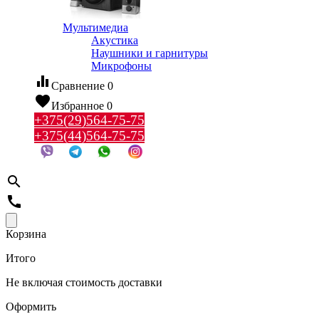
Мультимедиа
Акустика
Наушники и гарнитуры
Микрофоны
equalizer
Сравнение
0
favorite
Избранное
0
+375(29)564-75-75
+375(44)564-75-75
search
call
Корзина
Итого
Не включая стоимость доставки
Оформить