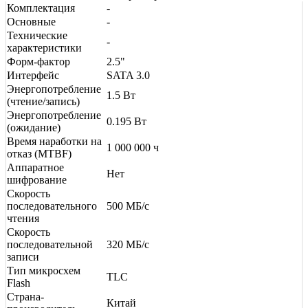
Комплектация
-
Основные
-
Технические
-
характеристики
Форм-фактор
2.5"
Интерфейс
SATA 3.0
Энергопотребление
1.5 Вт
(чтение/запись)
Энергопотребление
0.195 Вт
(ожидание)
Время наработки на
1 000 000 ч
отказ (МТBF)
Аппаратное
Нет
шифрование
Скорость
последовательного
500 МБ/с
чтения
Скорость
последовательной
320 МБ/с
записи
Тип микросхем
TLC
Flash
Страна-
Китай