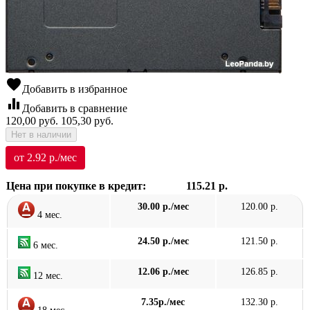
favorite
Добавить в избранное
equalizer
Добавить в сравнение
120,00
руб.
105,30
руб.
Нет в наличии
от 2.92 р./мес
Цена при покупке в кредит:
115.21 р.
30.00 р./мес
120.00 р.
4 мес.
24.50 р./мес
121.50 р.
6 мес.
12.06 р./мес
126.85 р.
12 мес.
7.35р./мес
132.30 р.