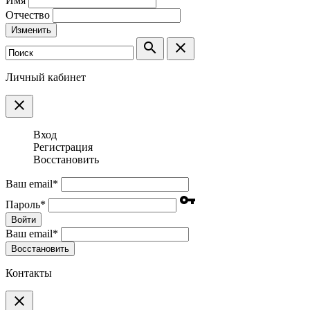
Имя
Отчество
Изменить
search
clear
Личный кабинет
clear
Вход
Регистрация
Восстановить
Ваш email
*
vpn_key
Пароль
*
Войти
Ваш email
*
Воcстановить
Контакты
clear