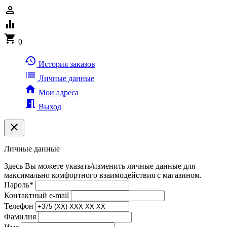
person_outline
equalizer
shopping_cart
0
history
История заказов
list
Личные данные
home
Мои адреса
meeting_room
Выход
clear
Личные данные
Здесь Вы можете указать/изменить личные данные для
максимально комфортного взаимодействия с магазином.
Пароль
*
Контактный e-mail
Телефон
Фамилия