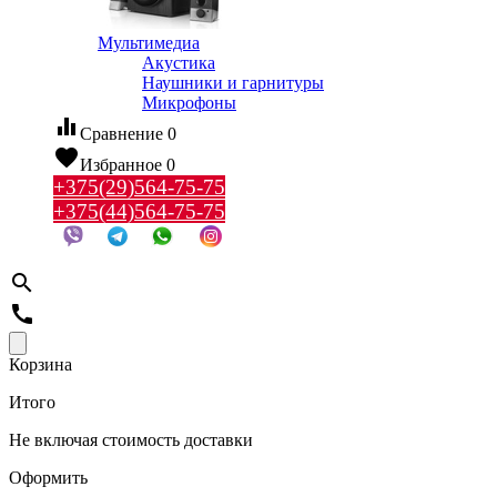
Мультимедиа
Акустика
Наушники и гарнитуры
Микрофоны
equalizer
Сравнение
0
favorite
Избранное
0
+375(29)564-75-75
+375(44)564-75-75
search
call
Корзина
Итого
Не включая стоимость доставки
Оформить