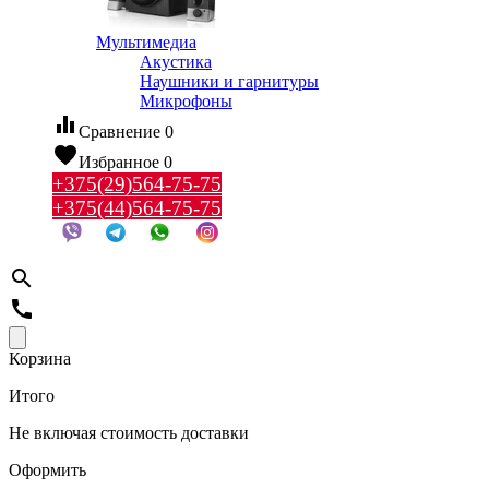
Мультимедиа
Акустика
Наушники и гарнитуры
Микрофоны
equalizer
Сравнение
0
favorite
Избранное
0
+375(29)564-75-75
+375(44)564-75-75
search
call
Корзина
Итого
Не включая стоимость доставки
Оформить