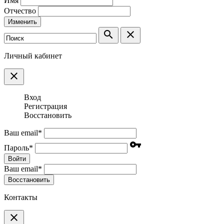
Имя
Отчество
Изменить
search
clear
Личный кабинет
clear
Вход
Регистрация
Восстановить
Ваш email
*
vpn_key
Пароль
*
Войти
Ваш email
*
Воcстановить
Контакты
clear