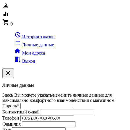
person_outline
equalizer
shopping_cart
0
history
История заказов
list
Личные данные
home
Мои адреса
meeting_room
Выход
clear
Личные данные
Здесь Вы можете указать/изменить личные данные для
максимально комфортного взаимодействия с магазином.
Пароль
*
Контактный e-mail
Телефон
Фамилия