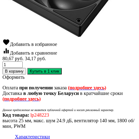
favorite
Добавить в избранное
equalizer
Добавить в сравнение
80,67
руб.
34,17
руб.
В корзину
Купить в 1 клик
Оформить
Оплата
при получении
заказа
(подробнее здесь)
Доставка
в любую точку Беларуси
в кратчайшие сроки
(подробнее здесь)
Данное предложение не является публичной офертой и носит рекламный характер.
Код товара:
lp248223
высота 25 мм, макс. шум 24.9 дБ, вентилятор 140 мм, 1800 об/
мин, PWM
Характеристики