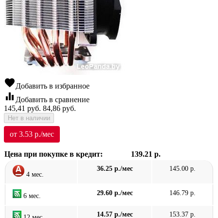
favorite
Добавить в избранное
equalizer
Добавить в сравнение
145,41
руб.
84,86
руб.
Нет в наличии
от 3.53 р./мес
Цена при покупке в кредит:
139.21 р.
36.25 р./мес
145.00 р.
4 мес.
29.60 р./мес
146.79 р.
6 мес.
14.57 р./мес
153.37 р.
12 мес.