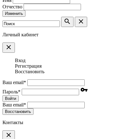
Имя
Отчество
Изменить
search
clear
Личный кабинет
clear
Вход
Регистрация
Восстановить
Ваш email
*
vpn_key
Пароль
*
Войти
Ваш email
*
Воcстановить
Контакты
clear