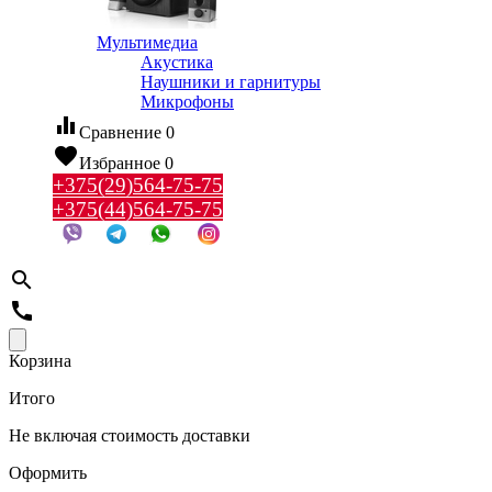
Мультимедиа
Акустика
Наушники и гарнитуры
Микрофоны
equalizer
Сравнение
0
favorite
Избранное
0
+375(29)564-75-75
+375(44)564-75-75
search
call
Корзина
Итого
Не включая стоимость доставки
Оформить