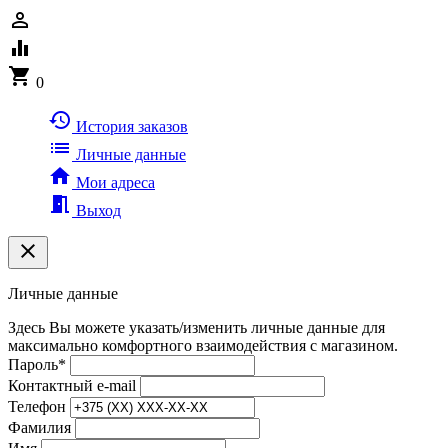
person_outline
equalizer
shopping_cart
0
history
История заказов
list
Личные данные
home
Мои адреса
meeting_room
Выход
clear
Личные данные
Здесь Вы можете указать/изменить личные данные для
максимально комфортного взаимодействия с магазином.
Пароль
*
Контактный e-mail
Телефон
Фамилия