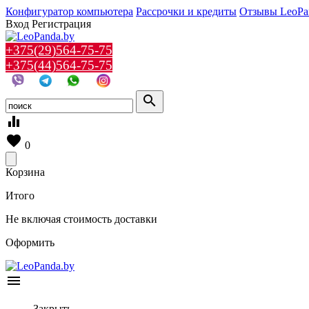
Конфигуратор компьютера
Рассрочки и кредиты
Отзывы LeoPa
Вход
Регистрация
+375(29)564-75-75
+375(44)564-75-75
search
equalizer
favorite
0
Корзина
Итого
Не включая стоимость доставки
Оформить
menu
Закрыть