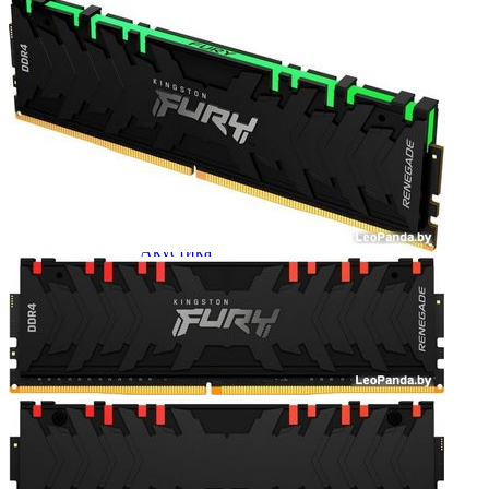
Мыши
Наборы клавиатура и мышь
Коврики для мыши
Мультимедиа
Акустика
Наушники и гарнитуры
Микрофоны