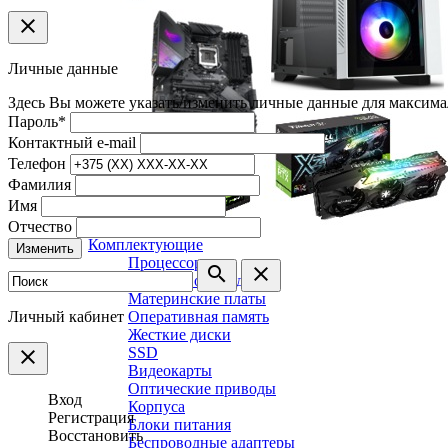
clear
Личные данные
Здесь Вы можете указать/изменить личные данные для максима
Пароль
*
Контактный e-mail
Телефон
Фамилия
Имя
Отчество
Комплектующие
Изменить
Процессоры
search
clear
Системы охлаждения
Материнские платы
Личный кабинет
Оперативная память
Жесткие диски
SSD
clear
Видеокарты
Оптические приводы
Вход
Корпуса
Регистрация
Блоки питания
Восстановить
Беспроводные адаптеры