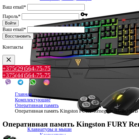
Ваш email
*
vpn_key
Пароль
*
Войти
Ваш email
*
Воcстановить
Контакты
clear
+375(29)564-75-75
+375(44)564-75-75
Главная
Комплектующие
Оперативная память
Оперативная память Kingston FURY Renegade RGB 16G
Оперативная память Kingston FURY R
Клавиатуры и мыши
Клавиатуры