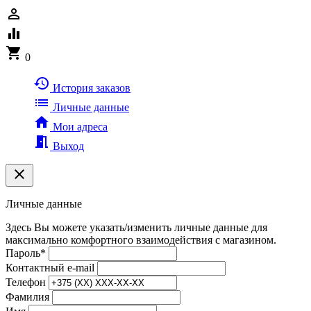
person_outline
equalizer
shopping_cart
0
history
История заказов
list
Личные данные
home
Мои адреса
meeting_room
Выход
clear
Личные данные
Здесь Вы можете указать/изменить личные данные для
максимально комфортного взаимодействия с магазином.
Пароль
*
Контактный e-mail
Телефон
Фамилия