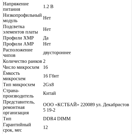
Напряжение
1.2 В
питания
Низкопрофильный
Нет
модуль
Подсветка
Нет
элементов платы
Профили XMP
Да
Профили AMP
Нет
Расположение
двустороннее
чипов
Количество ранков
2
Число микросхем
16
Ёмкость
16 Гбит
микросхем
Тип микросхем
2Gx8
Страна-
Китай
производитель
Представитель,
ООО «КСТБАЙ» 220089 ул. Декабристов
ремонтная
5 19-2
организация
Тип
DDR4 DIMM
Гарантийный
12
срок, мес