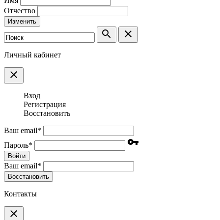
Имя
Отчество
Изменить
search
clear
Личный кабинет
clear
Вход
Регистрация
Восстановить
Ваш email
*
vpn_key
Пароль
*
Войти
Ваш email
*
Воcстановить
Контакты
clear